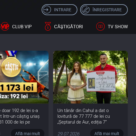
INTRARE
ÎNREGISTRARE
CLUB VIP
СÂŞTIGĂTORI
TV SHOW
 doar 192 de lei s-a
Un tânăr din Cahul a dat o
 într-un câștig uriaș
lovitură de 77 777 de lei cu
31 000 de lei pe
„Șeptarul de Aur, ediția 7”
6
29.07.2026
Află mai mult
Află mai mult