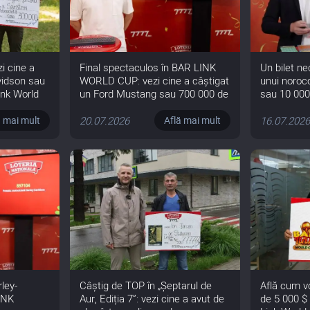
i cine a
Final spectaculos în BAR LINK
Un bilet ne
vidson sau
WORLD CUP: vezi cine a câștigat
unui noroc
ink World
un Ford Mustang sau 700 000 de
sau 10 000 
lei
20.07.2026
16.07.202
ă mai mult
Află mai mult
ley-
Câștig de TOP în „Șeptarul de
Află cum vo
INK
Aur, Ediția 7”: vezi cine a avut de
de 5 000 $ 