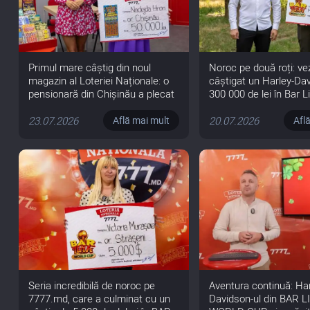
Primul mare câștig din noul
Noroc pe două roți: vez
magazin al Loteriei Naționale: o
câștigat un Harley-Da
pensionară din Chișinău a plecat
300 000 de lei în Bar L
acasă cu 50 000 de lei
Cup
23.07.2026
20.07.2026
Află mai mult
Afl
Seria incredibilă de noroc pe
Aventura continuă: Har
7777.md, care a culminat cu un
Davidson-ul din BAR L