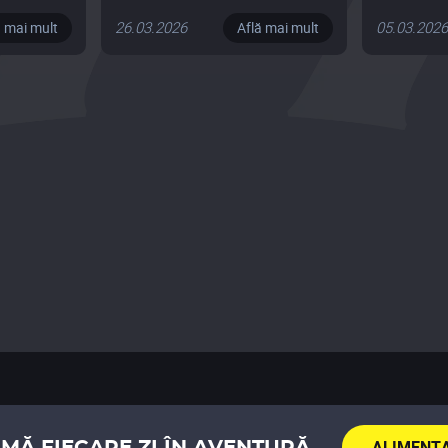
model și sprijin pentru medicii
echipelor naționale
26.03.2026
05.03.202
ă mai mult
Află mai mult
ALIMENTA
MĂ FIECARE ZI ÎN AVENTURĂ