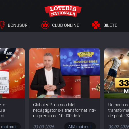
BONUSURI
CLUB ONLINE
BILETE
: o
Clubul VIP: un nou bilet
Un pariu de
u a
necâștigător s-a transformat într-
transformat
 of
un premiu de 10 000 de lei
de peste 3
9,77 de lei
7777.md
03.08.2026
30.07.202
ă mai mult
Află mai mult