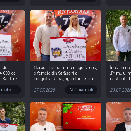
re de
Noroc în serie: într-o singură lună,
Încă un no
64 000 de
o femeie din Strășeni a
„Primului m
0 Bar Link
înregistrat 5 câștiguri fantastice -
câștigat 10
cel mai mare de 500 000 de lei
bilet
27.07.2026
23.07.202
ă mai mult
Află mai mult