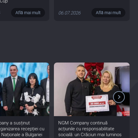
 Cup
6
06.07.2026
Află mai mult
Află mai mult
ny a susținut
NGM Company continuă
rganizarea recepției cu
acțiunile cu responsabilitate
i Naționale a Bulgariei
socială: un Crăciun mai luminos