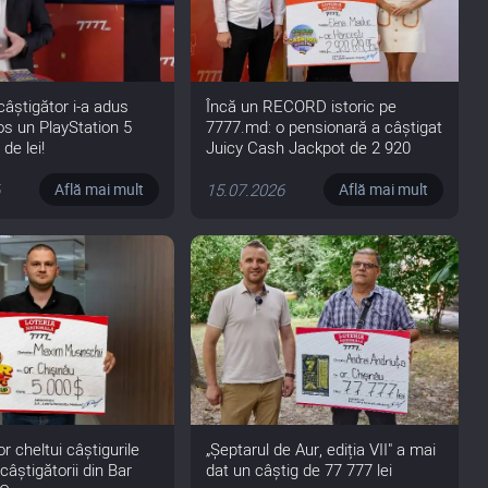
câștigător i-a adus
Încă un RECORD istoric pe
os un PlayStation 5
7777.md: o pensionară a câștigat
de lei!
Juicy Cash Jackpot de 2 920
619,95 de lei
6
15.07.2026
Află mai mult
Află mai mult
r cheltui câștigurile
„Șeptarul de Aur, ediția VII" a mai
câștigătorii din Bar
dat un câștig de 77 777 lei