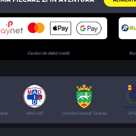
Carduri de debit/credit
Ru
tbal
MAD-AID
Consiliul raional Taraclia
AP