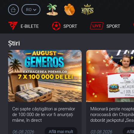
RO
E-BILETE
SPORT
SPORT
Știri
Cei șapte câștigători ai premiilor
Milionară peste noapte
de 100 000 de lei vor fi anunțați
norocoasă din Chișină
mâine, în direct
doborât jackpotul „Sea
Treasures” de 1 008 12
06.08.2026
03.08.2026
Află mai mult
Afl