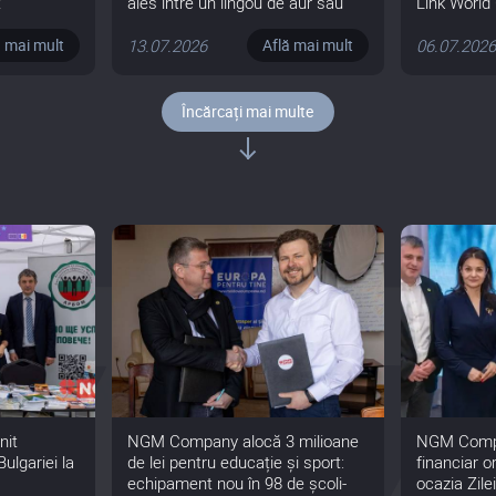
t
ales între un lingou de aur sau
Link World
777 777 de lei
13.07.2026
06.07.202
ă mai mult
Află mai mult
Încărcați mai multe
nit
NGM Company alocă 3 milioane
NGM Compa
ulgariei la
de lei pentru educație și sport:
financiar o
echipament nou în 98 de școli-
ocazia Zile