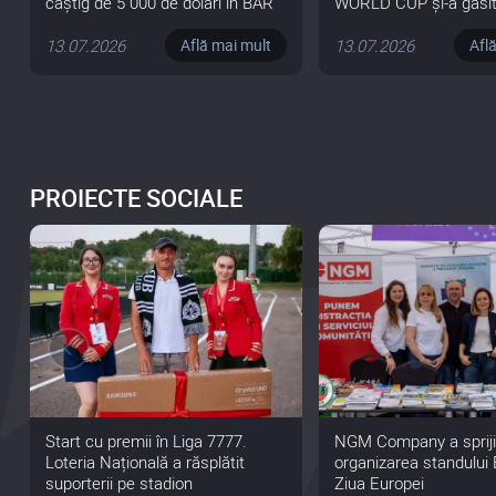
câștig de 5 000 de dolari în BAR
WORLD CUP și-a găsi
LINK WORLD CUP
câștigătorul
13.07.2026
13.07.2026
Află mai mult
Afl
PROIECTE SOCIALE
Start cu premii în Liga 7777.
NGM Company a spriji
Loteria Națională a răsplătit
organizarea standului B
suporterii pe stadion
Ziua Europei