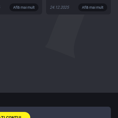
pentru o familie cu 8 copii
6
24.12.2025
Află mai mult
Află mai mult
ȚI CONTUL