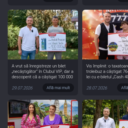
A vrut să înregistreze un bilet
Vis împlinit: o taxatoa
„necâștigător” în Clubul VIP, dar a
troleibuz a câștigat 7
descoperit că a câștigat 100 000
lei cu e-biletul „Cash 4
de lei
Lucky Clover”
29.07.2026
28.07.2026
Află mai mult
Afl