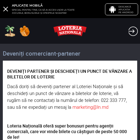
APLICAȚIE MOBILĂ
DESCARCĂ
APLICAȚIA
SPECIAL PENTRU TINE, CA SĂ AI ACCES UȘOR LA TOATE
PE ANDROID
JOCURILE, BONUSURILE ȘI OFERTELE NOASTRE!
Deveniți comerciant-partener
DEVENIȚI PARTENER ȘI DESCHIDEȚI UN PUNCT DE VÂNZARE A
BILETELOR DE LOTERIE
Dacă doriți să deveniți partener al Loteriei Naționale și să
deschideți un punct de vânzare a biletelor de loterie, vă
rugăm să ne contactați la numărul de telefon: 022 333 777,
sau să ne expediați un mesaj la
marketing@ln.md
Loteria Națională oferă super bonusuri pentru agenții
comerciali, care vor vinde bilete cu câștiguri de peste 50 000
de lei!