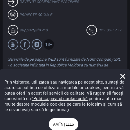
DEVENIȚI COMERCIANT-PARTENER
PROIECTE SOCIALE
support@ln.md
022 333 777
18+
Serviciile de pe pagina WEB sunt furnizate de NGM Company SRL
- o societate înființată în Republica Moldova cu numărul de
înregistrare 1018600017105 cu adresa juridică și de
corespondență în str. Arborilor 17/2, mun. Chișinău. Compania
Prin vizitarea, utilizarea sau navigarea pe acest site, sunteți de
acționează în numele Loteriei Naționale a Moldovei în temeiul
acord cu politica de utilizare a modulelor cookies, pentru a vă
Contractului de Parteneriat Public Privat nr. 1/09 din 23 aprilie
putea oferi în acest fel servicii de calitate. Vă rugăm să faceți
2018.
cunoștință cu
"Politica privind cookie-urile"
pentru a afla mai
multe despre modulele cookies pe care le folosim și cum să
le dezactivați sau să le gestionați.
Descărcați pentru
Android
AM ÎNȚELES