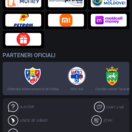
PARTENERI OFICIALI
Federația Moldovenească de Fotbal
MAD-AID
Consiliul raional Taraclia
AJUTOR
CHAT LIVE
UNDE SE VÂND?
ȘTIRI