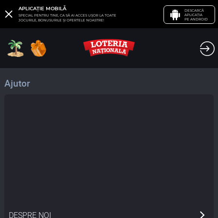
APLICAȚIE MOBILĂ
DESCARCĂ
APLICAȚIA
SPECIAL PENTRU TINE, CA SĂ AI ACCES UȘOR LA TOATE
PE ANDROID
JOCURILE, BONUSURILE ȘI OFERTELE NOASTRE!
Ajutor
DESPRE NOI