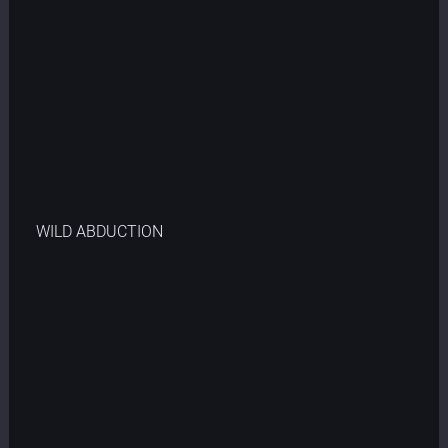
WILD ABDUCTION