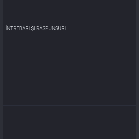
ÎNTREBĂRI ȘI RĂSPUNSURI