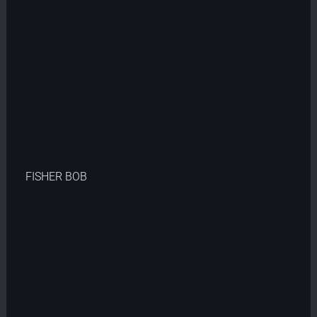
FISHER BOB