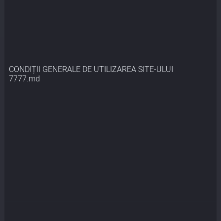
CONDIȚII GENERALE DE UTILIZAREA SITE-ULUI
7777.md