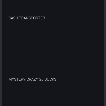
CASH TRANSPORTER
MYSTERY CRAZY 20 BUCKS