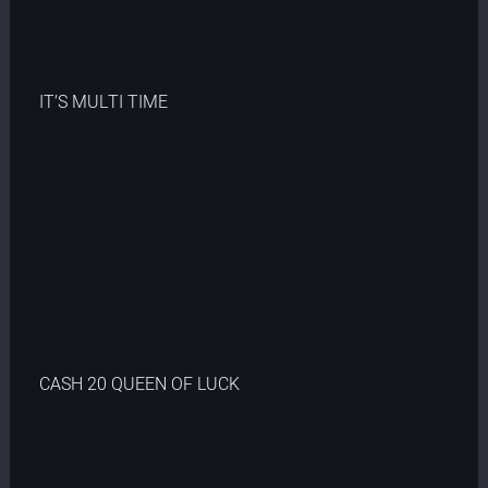
IT’S MULTI TIME
CASH 20 QUEEN OF LUCK