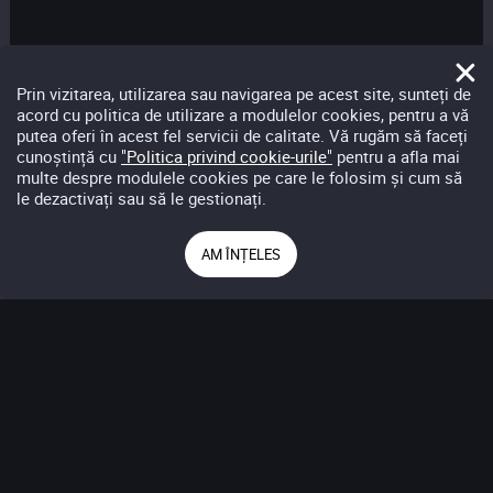
CASH 50 ROYAL CROWN
Prin vizitarea, utilizarea sau navigarea pe acest site, sunteți de
acord cu politica de utilizare a modulelor cookies, pentru a vă
putea oferi în acest fel servicii de calitate. Vă rugăm să faceți
cunoștință cu
"Politica privind cookie-urile"
pentru a afla mai
multe despre modulele cookies pe care le folosim și cum să
le dezactivați sau să le gestionați.
AM ÎNȚELES
Sport
E-Bilete
Bonusuri
Club Online
Suplinire
Vault Looter