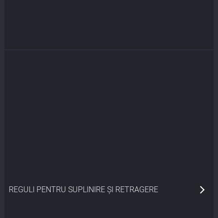
REGULI PENTRU SUPLINIRE ȘI RETRAGERE