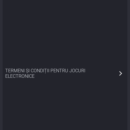
TERMENI ȘI CONDIȚII PENTRU JOCURI
ELECTRONICE