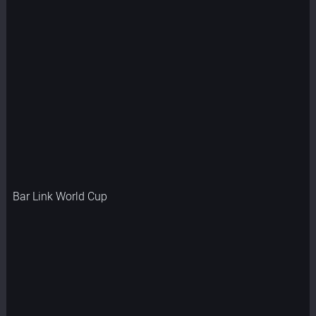
Bar Link World Cup