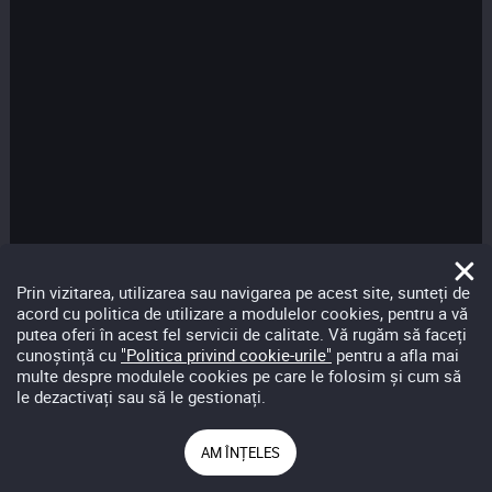
Prin vizitarea, utilizarea sau navigarea pe acest site, sunteți de
acord cu politica de utilizare a modulelor cookies, pentru a vă
putea oferi în acest fel servicii de calitate. Vă rugăm să faceți
cunoștință cu
"Politica privind cookie-urile"
pentru a afla mai
multe despre modulele cookies pe care le folosim și cum să
REGULAMENTUL DE ORGANIZARE ȘI DESFĂȘURARE
le dezactivați sau să le gestionați.
A CAMPANIEI PROMOȚIONALE „PARADA
SURPRIZELOR/2025”
AM ÎNȚELES
Sport
E-Bilete
Bonusuri
Club Online
Suplinire