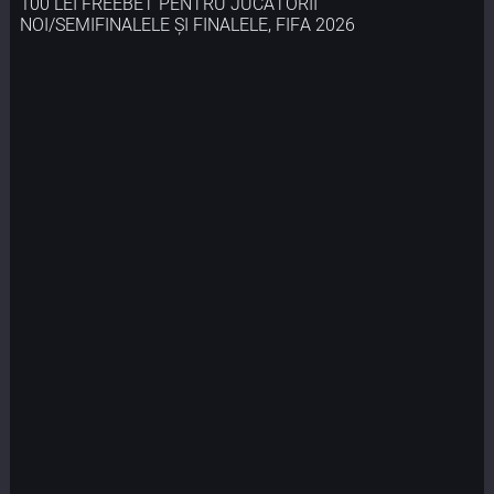
100 LEI FREEBET PENTRU JUCĂTORII
NOI/SEMIFINALELE ȘI FINALELE, FIFA 2026