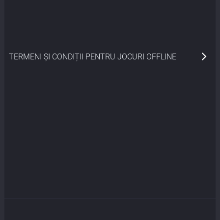
TERMENI ȘI CONDIȚII PENTRU JOCURI OFFLINE