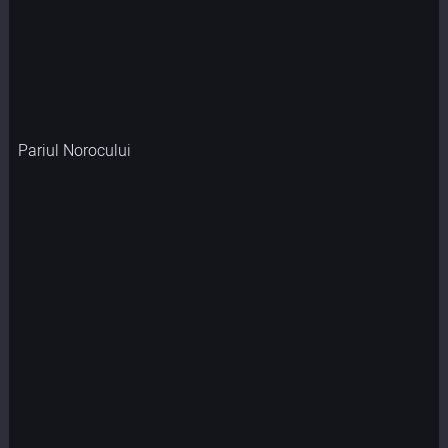
Pariul Norocului