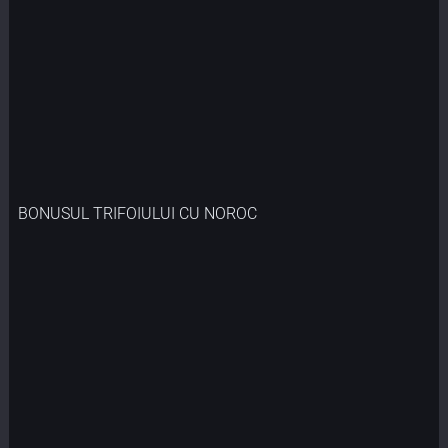
BONUSUL TRIFOIULUI CU NOROC