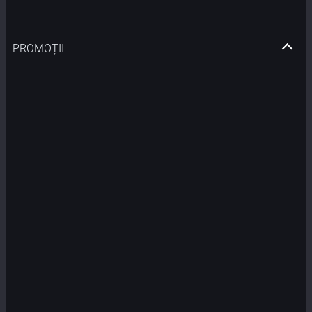
PROMOȚII