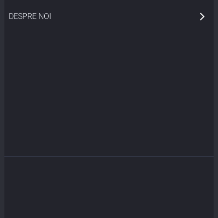
DESPRE NOI