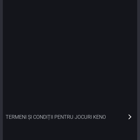
TERMENI ȘI CONDIȚII PENTRU JOCURI KENO