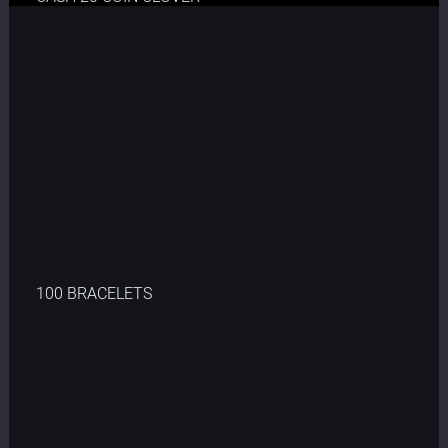
100 BRACELETS