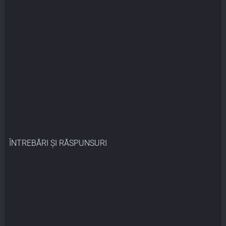
ÎNTREBĂRI ȘI RĂSPUNSURI