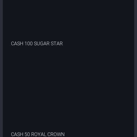
CASH 100 SUGAR STAR
CASH 50 ROYAL CROWN