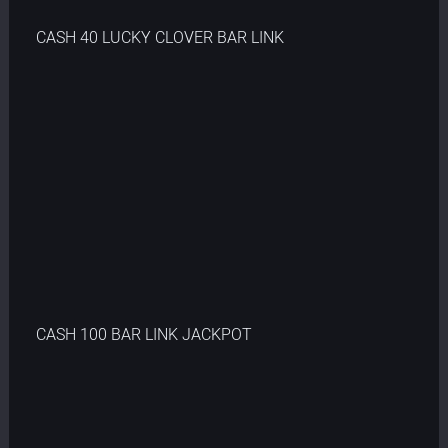
CASH 40 LUCKY CLOVER BAR LINK
CASH 100 BAR LINK JACKPOT