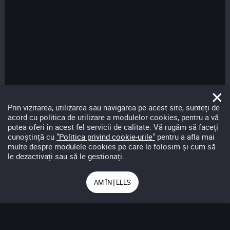
Prin vizitarea, utilizarea sau navigarea pe acest site, sunteți de
acord cu politica de utilizare a modulelor cookies, pentru a vă
putea oferi în acest fel servicii de calitate. Vă rugăm să faceți
cunoștință cu
"Politica privind cookie-urile"
pentru a afla mai
multe despre modulele cookies pe care le folosim și cum să
Vault Looter
le dezactivați sau să le gestionați.
AM ÎNȚELES
Sport
E-Bilete
Bonusuri
Club Online
Suplinire