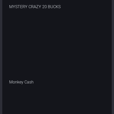
MYSTERY CRAZY 20 BUCKS
Monkey Cash