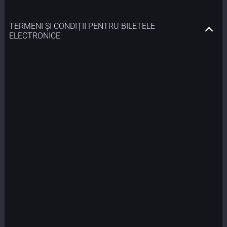
TERMENI ȘI CONDIȚII PENTRU BILETELE
ELECTRONICE