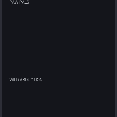
PAW PALS
WILD ABDUCTION