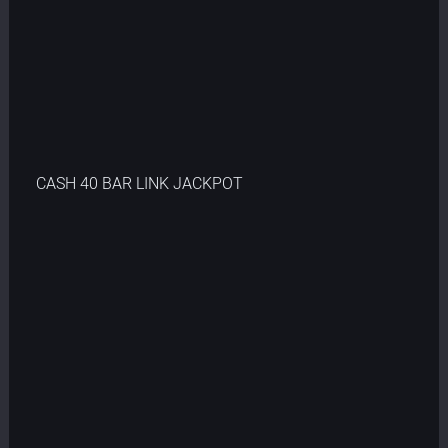
CASH 40 BAR LINK JACKPOT