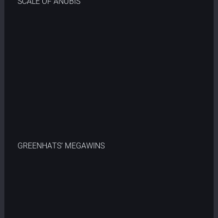
SCALE OF ANUBIS
GREENHATS’ MEGAWINS