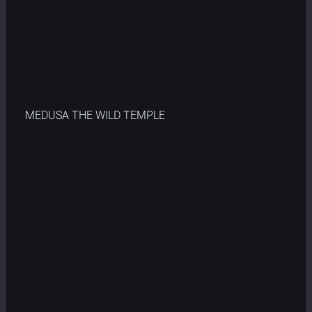
MEDUSA THE WILD TEMPLE