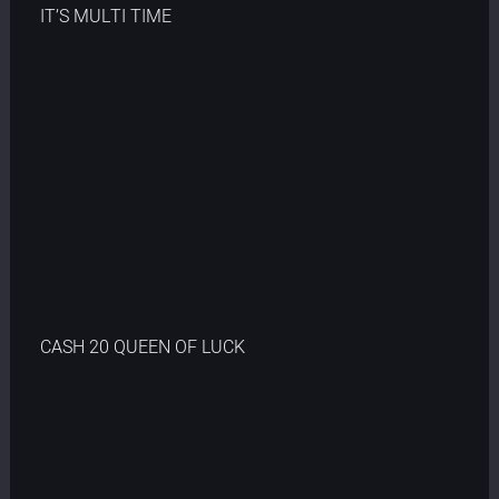
IT’S MULTI TIME
CASH 20 QUEEN OF LUCK