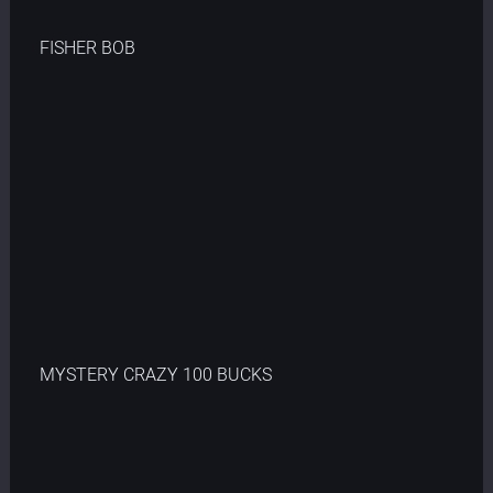
FISHER BOB
MYSTERY CRAZY 100 BUCKS