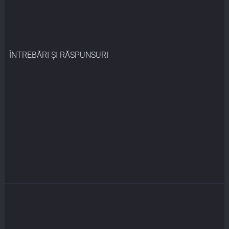
ÎNTREBĂRI ȘI RĂSPUNSURI