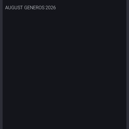
AUGUST GENEROS 2026