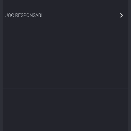
JOC RESPONSABIL