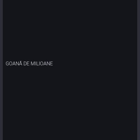
GOANĂ DE MILIOANE