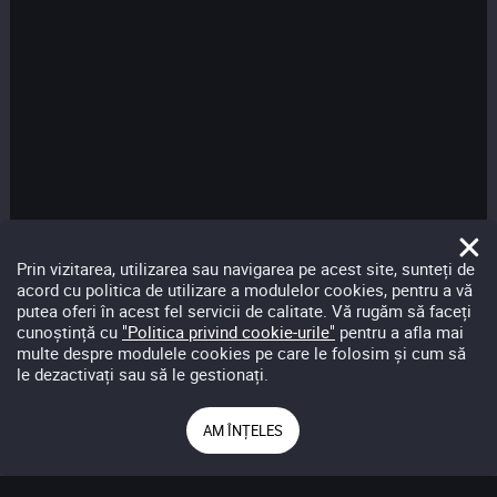
Prin vizitarea, utilizarea sau navigarea pe acest site, sunteți de
acord cu politica de utilizare a modulelor cookies, pentru a vă
putea oferi în acest fel servicii de calitate. Vă rugăm să faceți
cunoștință cu
"Politica privind cookie-urile"
pentru a afla mai
multe despre modulele cookies pe care le folosim și cum să
le dezactivați sau să le gestionați.
AM ÎNȚELES
Sport
E-Bilete
Bonusuri
Club Online
Suplinire
REGULAMENTUL DE ORGANIZARE ȘI DESFĂȘURARE