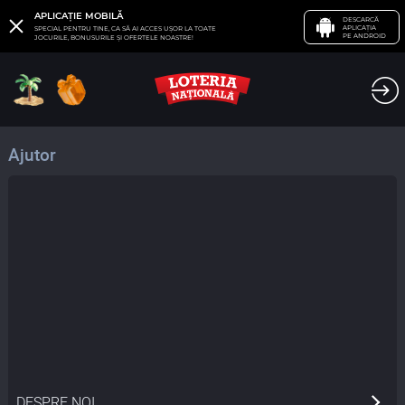
APLICAȚIE MOBILĂ
DESCARCĂ
APLICAȚIA
SPECIAL PENTRU TINE, CA SĂ AI ACCES UȘOR LA TOATE
PE ANDROID
JOCURILE, BONUSURILE ȘI OFERTELE NOASTRE!
Ajutor
DESPRE NOI