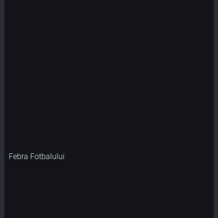
Febra Fotbalului