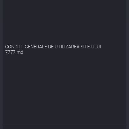
CONDIȚII GENERALE DE UTILIZAREA SITE-ULUI
7777.md