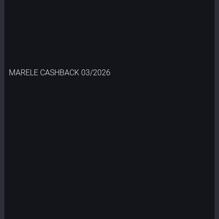
MARELE CASHBACK 03/2026