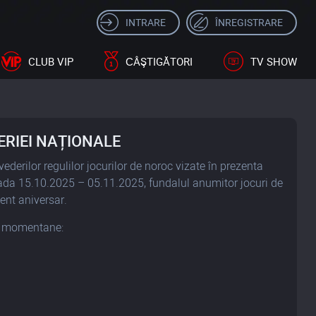
INTRARE
ÎNREGISTRARE
CLUB VIP
СÂŞTIGĂTORI
TV SHOW
ERIEI NAȚIONALE
vederilor regulilor jocurilor de noroc vizate în prezenta
ioada 15.10.2025 – 05.11.2025, fundalul anumitor jocuri de
ent aniversar.
lor momentane: