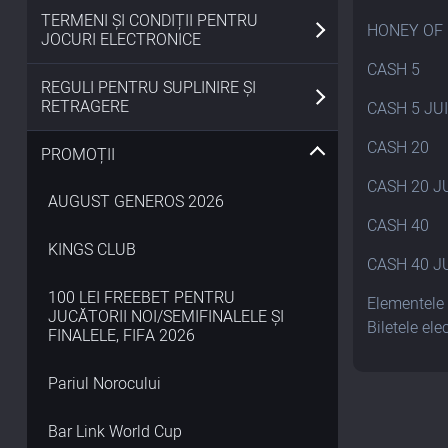
TERMENI ȘI CONDIȚII PENTRU
HONEY OF
JOCURI ELECTRONICE
CASH 5
REGULI PENTRU SUPLINIRE ȘI
RETRAGERE
CASH 5 JU
CASH 20
PROMOȚII
CASH 20 J
AUGUST GENEROS 2026
CASH 40
KINGS CLUB
CASH 40 J
100 LEI FREEBET PENTRU
Elementele g
JUCĂTORII NOI/SEMIFINALELE ȘI
Biletele el
FINALELE, FIFA 2026
Pariul Norocului
Bar Link World Cup