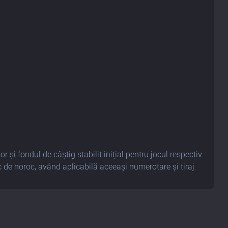
r și fondul de câștig stabilit inițial pentru jocul respectiv.
c de noroc, având aplicabilă aceeași numerotare și tiraj.