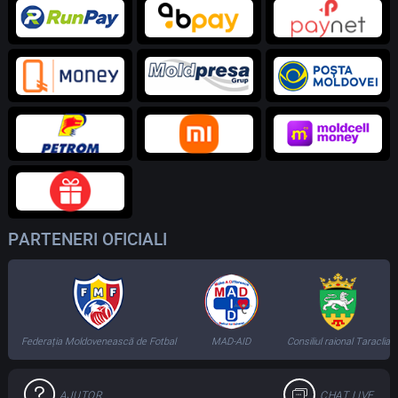
PARTENERI OFICIALI
Federația Moldovenească de Fotbal
MAD-AID
Consiliul raional Taraclia
AJUTOR
CHAT LIVE