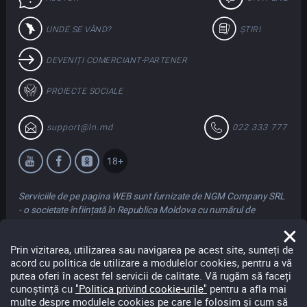
UNDE SE VÂND?
ȘTIRI
DEVENIȚI COMERCIANT-PARTENER
PROIECTE SOCIALE
support@ln.md
022 333 777
18+
Serviciile de pe pagina WEB sunt furnizate de NGM Company SRL
- o societate înființată în Republica Moldova cu numărul de
înregistrare 1018600017105 cu adresa juridică și de
corespondență în str. Arborilor 17/2, mun. Chișinău. Compania
Prin vizitarea, utilizarea sau navigarea pe acest site, sunteți de
acționează în numele Loteriei Naționale a Moldovei în temeiul
acord cu politica de utilizare a modulelor cookies, pentru a vă
Contractului de Parteneriat Public Privat nr. 1/09 din 23 aprilie
putea oferi în acest fel servicii de calitate. Vă rugăm să faceți
2018.
cunoștință cu
"Politica privind cookie-urile"
pentru a afla mai
multe despre modulele cookies pe care le folosim și cum să