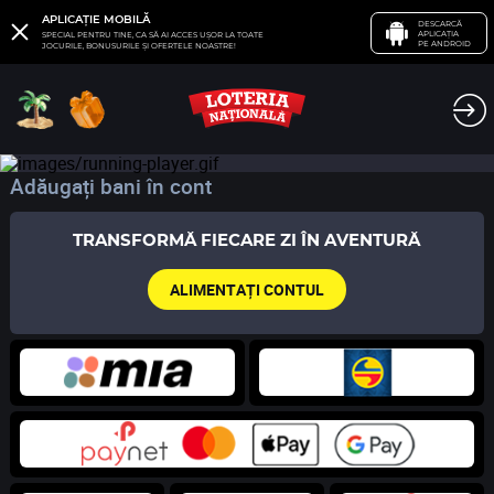
APLICAȚIE MOBILĂ
DESCARCĂ
APLICAȚIA
SPECIAL PENTRU TINE, CA SĂ AI ACCES UȘOR LA TOATE
PE ANDROID
JOCURILE, BONUSURILE ȘI OFERTELE NOASTRE!
Adăugați bani în cont
TRANSFORMĂ FIECARE ZI ÎN AVENTURĂ
ALIMENTAȚI CONTUL