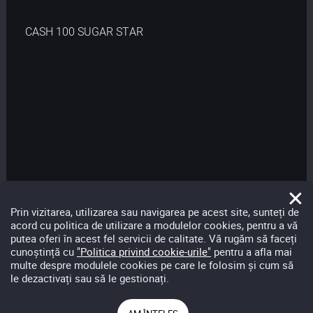
CASH 100 SUGAR STAR
CASH 50 ROYAL CROWN
Prin vizitarea, utilizarea sau navigarea pe acest site, sunteți de
acord cu politica de utilizare a modulelor cookies, pentru a vă
putea oferi în acest fel servicii de calitate. Vă rugăm să faceți
cunoștință cu
"Politica privind cookie-urile"
pentru a afla mai
multe despre modulele cookies pe care le folosim și cum să
le dezactivați sau să le gestionați.