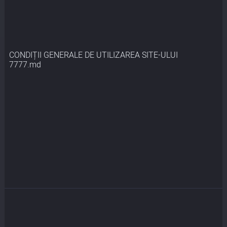
CONDIȚII GENERALE DE UTILIZAREA SITE-ULUI
7777.md