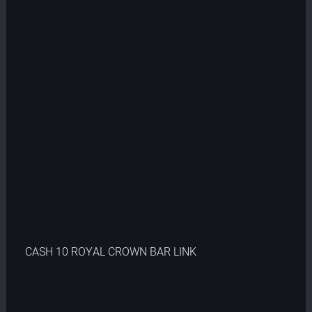
CASH 10 ROYAL CROWN BAR LINK