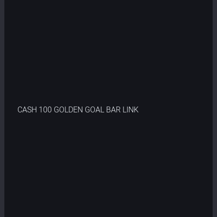
CASH 100 GOLDEN GOAL BAR LINK