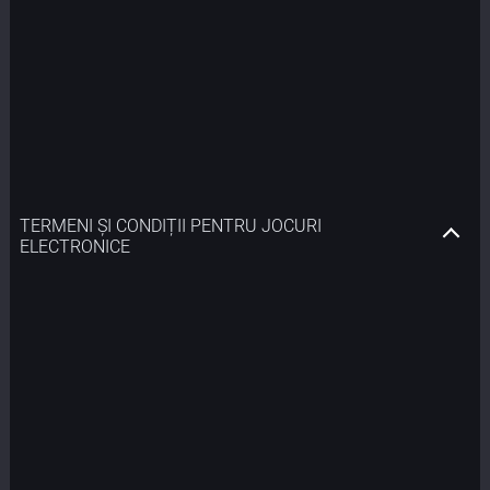
TERMENI ȘI CONDIȚII PENTRU JOCURI
ELECTRONICE