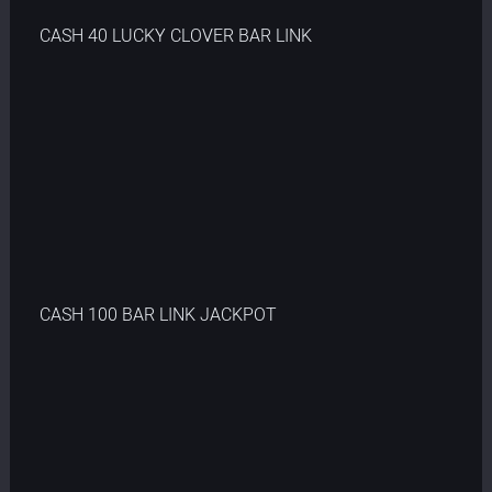
CASH 40 LUCKY CLOVER BAR LINK
CASH 100 BAR LINK JACKPOT