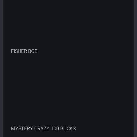
FISHER BOB
MYSTERY CRAZY 100 BUCKS