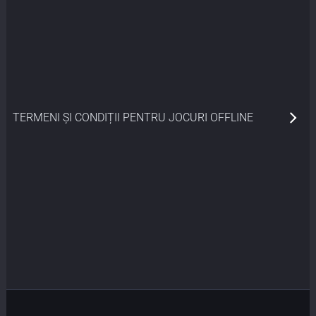
TERMENI ȘI CONDIȚII PENTRU JOCURI OFFLINE