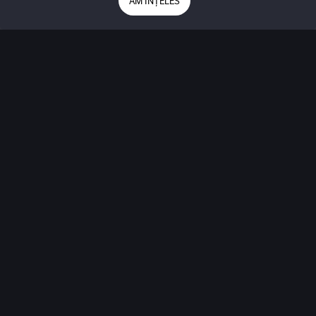
AM ÎNȚELES
Sport
E-Bilete
Bonusuri
Club Online
Suplinire
Vault Looter
Candy Anyways