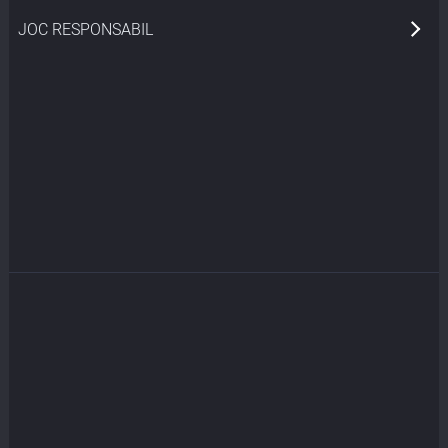
JOC RESPONSABIL