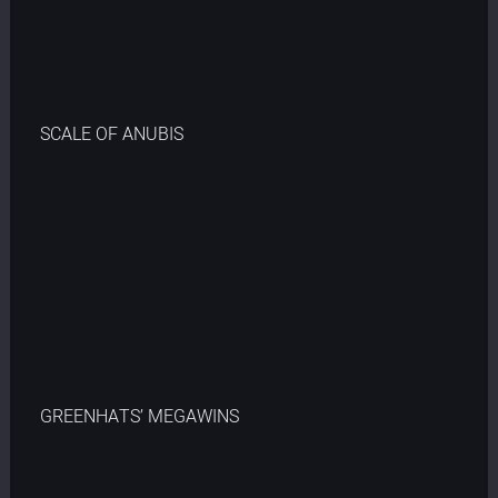
SCALE OF ANUBIS
GREENHATS’ MEGAWINS