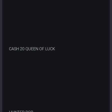
CASH 20 QUEEN OF LUCK