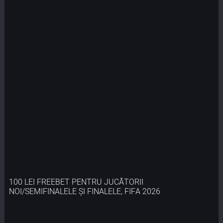
100 LEI FREEBET PENTRU JUCĂTORII
NOI/SEMIFINALELE ȘI FINALELE, FIFA 2026