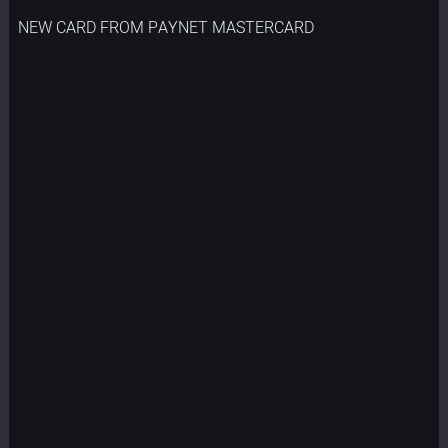
NEW CARD FROM PAYNET MASTERCARD