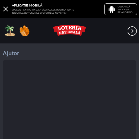
APLICAȚIE MOBILĂ
DESCARCĂ
APLICAȚIA
SPECIAL PENTRU TINE, CA SĂ AI ACCES UȘOR LA TOATE
PE ANDROID
JOCURILE, BONUSURILE ȘI OFERTELE NOASTRE!
Ajutor