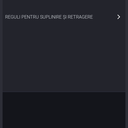
REGULI PENTRU SUPLINIRE ȘI RETRAGERE