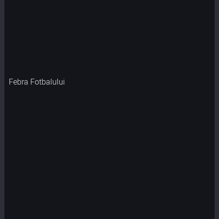
Febra Fotbalului