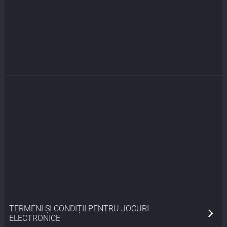
TERMENI ȘI CONDIȚII PENTRU JOCURI
ELECTRONICE