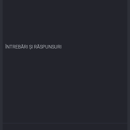
ÎNTREBĂRI ȘI RĂSPUNSURI