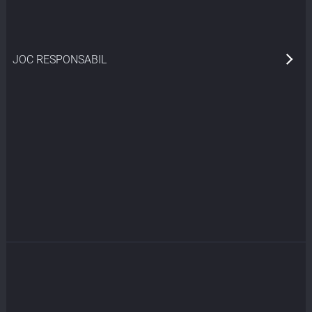
JOC RESPONSABIL