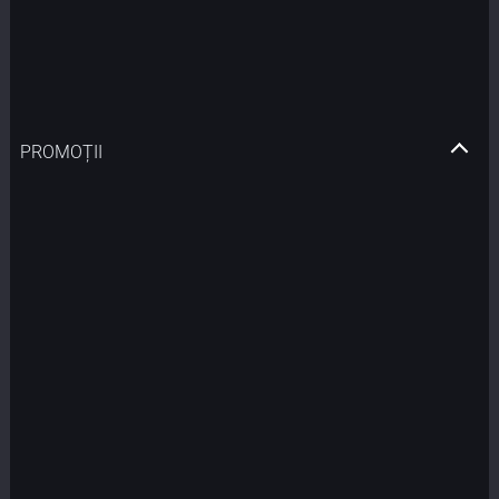
PROMOȚII