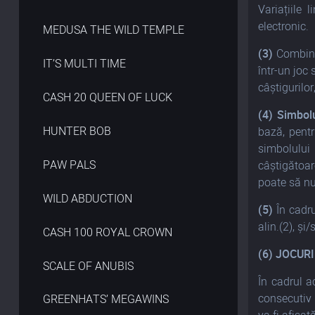
Variațiile 
electronic.
MEDUSA THE WILD TEMPLE
(3)
Combinaț
IT’S MULTI TIME
într-un joc
câștigurilor
CASH 20 QUEEN OF LUCK
(4)
Simbolu
HUNTER BOB
bază, pentr
simbolului
PAW PALS
câștigătoar
poate să nu
WILD ABDUCTION
(5)
În cadru
alin.(2), și
CASH 100 ROYAL CROWN
(6) JOCUR
SCALE OF ANUBIS
În cadrul a
consecutiv 
GREENHATS’ MEGAWINS