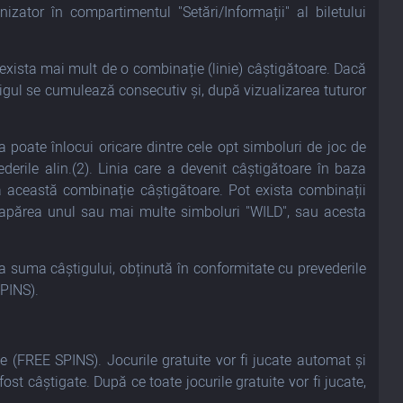
anizator în compartimentul "Setări/Informații" al biletului
 exista mai mult de o combinație (linie) câștigătoare. Dacă
tigul se cumulează consecutiv și, după vizualizarea tuturor
a poate înlocui oricare dintre cele opt simboluri de joc de
erile alin.(2). Linia care a devenit câștigătoare în baza
 această combinație câștigătoare. Pot exista combinații
t apărea unul sau mai multe simboluri "WILD", sau acesta
ca suma câștigului, obținută în conformitate cu prevederile
SPINS).
e (FREE SPINS). Jocurile gratuite vor fi jucate automat și
 câștigate. După ce toate jocurile gratuite vor fi jucate,