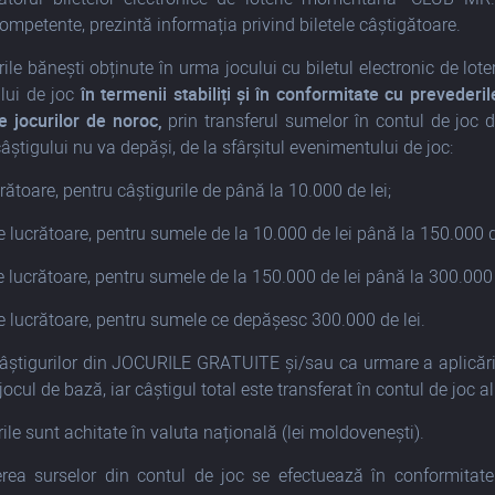
competente, prezintă informația privind biletele câștigătoare.
ile bănești obținute în urma jocului cu biletul electronic de l
lui de joc
în termenii stabiliți și
în conformitate cu prevederil
 jocurilor de noroc,
prin transferul sumelor în contul de joc d
âștigului nu va depăși, de la sfârșitul evenimentului de joc:
crătoare, pentru câștigurile de până la 10.000 de lei;
e lucrătoare, pentru sumele de la 10.000 de lei până la 150.000 de
e lucrătoare, pentru sumele de la 150.000 de lei până la 300.000 
e lucrătoare, pentru sumele ce depășesc 300.000 de lei.
știgurilor din JOCURILE GRATUITE și/sau ca urmare a aplicăr
jocul de bază, iar câștigul total este transferat în contul de joc
ile sunt achitate în valuta națională (lei moldovenești).
ea surselor din contul de joc se efectuează în conformitate 