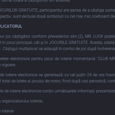
ă suma totală a câștigurilor din acestea.
OCURILOR GRATUITE, participantul are șansa de a câștiga sume ma
espectiv, sunt excluse două simboluri cu cel mai mic coeficient de
PLICATORUL
unui joc câștigător conform prevederilor alin.(2), MR. LUCK 
t în jocul principal, cât și în JOCURILE GRATUITE. Acesta, odată c
i. Câștigul multiplicat se adaugă în contul de joc după încheierea
iletele electronice pentru jocul de loterie momentană "CLUB M
în vigoare.
e de loterie electronice se generează cu cel puțin 24 de ore înai
total de bilete al jocului de noroc, fiind după caz periodică, con
le de loterie electronice conțin următoarele informații prezentate
organizatorului loteriei,
 loteriei