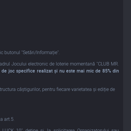
ic butonul "Setări/Informație".
n cadrul Jocului electronic de loterie momentană "CLUB MR.
r de joc specifice realizat și nu este mai mic de 85% din
uctura câștigurilor, pentru fiecare varietatea și ediție de
a art.5.
LUCK 10" deține și, la solicitarea Organizatorului sau