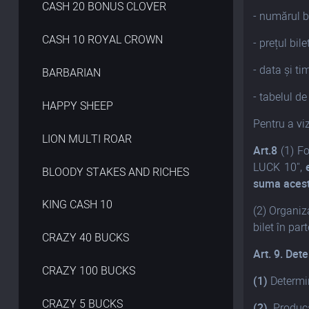
CASH 20 BONUS CLOVER
- numărul bi
CASH 10 ROYAL CROWN
- prețul bile
- data și tim
BARBARIAN
- tabelul de
HAPPY SHEEP
Pentru a vi
LION MULTI ROAR
Art.8
(1) Fo
LUCK 10",
BLOODY STAKES AND RICHES
suma acest
KING CASH 10
(2) Organiza
bilet în part
CRAZY 40 BUCKS
Art. 9.
Dete
CRAZY 100 BUCKS
(1)
Determin
CRAZY 5 BUCKS
(2)
Producă