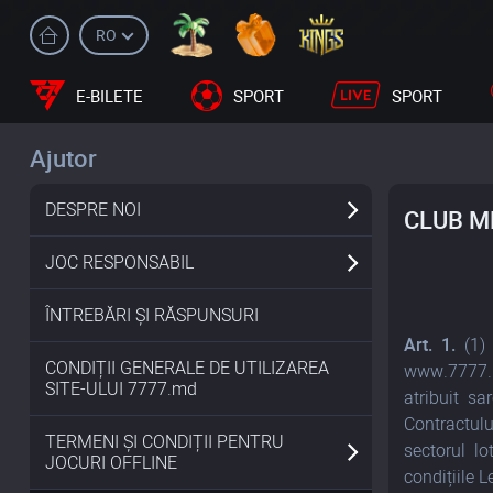
RO
E-BILETE
SPORT
SPORT
Ajutor
DESPRE NOI
CLUB M
JOC RESPONSABIL
ÎNTREBĂRI ȘI RĂSPUNSURI
Art. 1.
(1) 
CONDIȚII GENERALE DE UTILIZAREA
www.7777.m
SITE-ULUI 7777.md
atribuit s
Contractulu
TERMENI ȘI CONDIȚII PENTRU
sectorul lo
JOCURI OFFLINE
condițiile
L