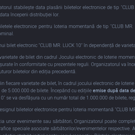
atorul stabilește data plasării biletelor electronice de tip "CLU
data începerii distribuției lor.
iletele electronice pentru loteria momentană de tip "CLUB MR. 
ominal.
nui bilet electronic "CLUB MR. LUCK 10" în dependență de varietate e
 varietate de bilet din cadrul Jocului electronic de loterie m
ășurate în conformitate cu prezentele reguli. Organizatorul va înc
turor biletelor din ediția precedentă.
e din fiecare varietate de bilet, în cadrul jocului electronic de 
 de 5.000.000 de bilete. Începând cu edițiile
emise după data d
" se va desfășura cu un număr total de 1.000.000 de bilete, regul
esignul biletelor electronice pentru loteria momentană "CLUB MR
zia unor evenimente sau sărbători, Organizatorul poate comple
afice speciale asociate sărbătorilor/evenimentelor respective. Ac