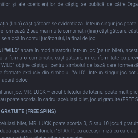
liniilor și ale coeficienților de câștig se publică de către Org
ia (linia) câștigătoare se evidențiază. Într-un singur joc poate
 se formează 2 sau mai multe combinații (linii) câștigătoare, câș
, se alocă în contul jucătorului, la final de joc.
l "WILD"
apare în mod aleatoriu într-un joc (pe un bilet), acest
u a forma o combinație câștigătoare, în conformitate cu preved
 "WILD" obține câștigul pentru simbolul de bază care formează
e formate exclusiv din simbolul "WILD". Într-un singur joc po
 apară deloc.
l unui joc, MR. LUCK – eroul biletului de loterie, poate multipli
/sau poate acorda, în cadrul aceluiași bilet, jocuri gratuite (FREE 
I GRATUITE (FREE SPINS)
celuiași bilet, MR. LUCK poate acorda 3, 5 sau 10 jocuri gratuit
după apăsarea butonului "START", cu aceeași miză cu care au fost