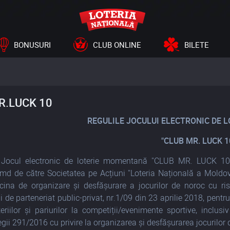
BONUSURI
CLUB ONLINE
BILETE
R.LUCK 10
REGULILE JOCULUI ELECTRONIC DE
"CLUB MR. LUCK 1
Jocul electronic de loterie momentană "CLUB MR. LUCK 10" e
d de către Societatea pe Acțiuni "Loteria Națională a Moldove
arcina de organizare și desfășurare a jocurilor de noroc cu r
i de parteneriat public-privat, nr.1/09 din 23 aprilie 2018, pentr
teriilor și pariurilor la competiții/evenimente sportive, inclusi
egii 291/2016 cu privire la organizarea și desfășurarea jocurilor