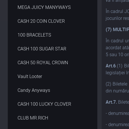
va fi afișat
MEGA JUICY MANYWAYS
În cadrul J
jocurilor r
CASH 20 COIN CLOVER
(7)
MULTI
100 BRACELETS
În cadrul 
acordat atâ
CASH 100 SUGAR STAR
5 sau 10 or
CASH 50 ROYAL CROWN
Art.6
.(1) B
legislației 
Vault Looter
(2) Biletel
Candy Anyways
din numărul 
Art.7.
Bilete
CASH 100 LUCKY CLOVER
- denumirea 
CLUB MR.RICH
- denumirea