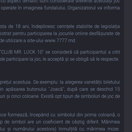
ice cu aspect tematic sunt considerate aferente aceluiași joc
e operate în imaginea fundalului, Organizatorul va informa
ta de 18 ani, îndeplinesc cerințele stabilite de legislația
gistrat pentru participarea la jocurile online desfășurate de
 de utilizare a site-ului www.7777.md.
l "CLUB MR. LUCK 10" se consideră că participantul a citit
de participare la joc, le acceptă și se obligă să le respecte.
 prețul acestuia. De exemplu: la alegerea varietății biletului
rin apăsarea butonului "Joacă", după care se deschid 15
i și cinci coloane. Există opt tipuri de simboluri de joc de
ntice formează, începând cu simbolul din prima coloană, o
ip de simbol are un coeficient de câștig diferit. Mărimea
lui și numărului acestora) înmulțită cu mărimea mizei.