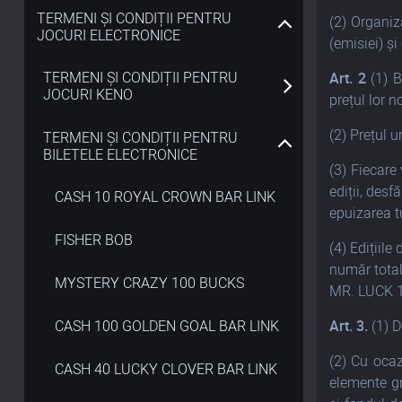
TERMENI ȘI CONDIȚII PENTRU
(2) Organiz
JOCURI ELECTRONICE
(emisiei) și 
TERMENI ȘI CONDIȚII PENTRU
Art. 2
(1) B
JOCURI KENO
prețul lor n
(2) Prețul u
TERMENI ȘI CONDIȚII PENTRU
BILETELE ELECTRONICE
(3) Fiecare
ediții, desf
CASH 10 ROYAL CROWN BAR LINK
epuizarea tu
FISHER BOB
(4) Edițiil
număr total
MYSTERY CRAZY 100 BUCKS
MR. LUCK 10
CASH 100 GOLDEN GOAL BAR LINK
Art. 3.
(1) D
(2) Cu oca
CASH 40 LUCKY CLOVER BAR LINK
elemente gr