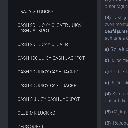
autorității 
CRAZY 20 BUCKS
(3)
Câștigur
evenimentu
CASH 20 LUCKY CLOVER JUICY
CASH JACKPOT
desfășurare
achitare a c
CASH 20 LUCKY CLOVER
a)
5 zile lu
CASH 100 JUICY CASH JACKPOT
b)
30 de zil
c)
45 de zil
CASH 20 JUICY CASH JACKPOT
d)
90 de zil
CASH 40 JUICY CASH JACKPOT
(4)
Suma câ
CASH 5 JUICY CASH JACKPOT
obținut din 
(5)
Câștigur
CLUB MR.LUCK 50
(6)
Retrager
ZEUS QUEST