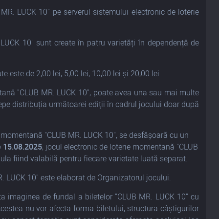
B MR. LUCK 10" pe serverul sistemului electronic de loterie
LUCK 10" sunt create în patru varietăți în dependență de
ste de 2,00 lei, 5,00 lei, 10,00 lei și 20,00 lei.
omentană "CLUB MR. LUCK 10", poate avea una sau mai multe
epe distribuția următoarei ediții în cadrul jocului doar după
loterie momentană "CLUB MR. LUCK 10", se desfășoară cu un
e 15.08.2025
, jocul electronic de loterie momentană "CLUB
a fiind valabilă pentru fiecare varietate luată separat.
. LUCK 10" este elaborat de Organizatorul jocului.
ta imaginea de fundal a biletelor "CLUB MR. LUCK 10" cu
estea nu vor afecta forma biletului, structura câștigurilor