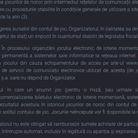
a jocurilor de noroc prin intermediul rețelelor de comunicații ele
e cu procedurile stabilite în condițiile generale de utilizare a 
ite la alin.(3).
erea surselor din contul de joc, Organizatorul, în calitatea sa de p
etul de stat) un impozit în cuantumul stabilit de legislația fiscal
) În procesului organizării jocului electronic de loterie momen
permanentă a sistemelor sale informatice la rețeaua internet. O
ea jocului din cauza echipamentului de acces pe site-ul www.
i de servicii de comunicații electronice utilizat de acesta (de
 ș.a. care nu depind de Organizator.
zul în care un anumit joc
(pentru o miză, sau urmare sel
omercializarea biletului electronic de loterie momentană, sistem
rezultatul acestuia în istoricul jocurilor de noroc din contul de
n soldul contului de joc. Jocurile neîncepute vor fi disponibile la 
atorul nu este obligat să ramburseze sumele achitate de participan
 întrerupte automat, inclusiv în legătură cu apariția și expirarea c