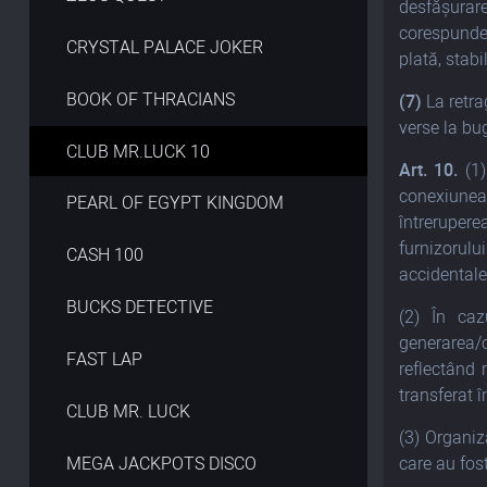
desfășurare
corespunder
CRYSTAL PALACE JOKER
plată, stabil
BOOK OF THRACIANS
(7)
La retrag
verse la bug
CLUB MR.LUCK 10
Art. 10.
(1
conexiunea 
PEARL OF EGYPT KINGDOM
întreruper
furnizorulu
CASH 100
accidentale
BUCKS DETECTIVE
(2) În ca
generarea/c
FAST LAP
reflectând 
transferat î
CLUB MR. LUCK
(3) Organiz
MEGA JACKPOTS DISCO
care au fost