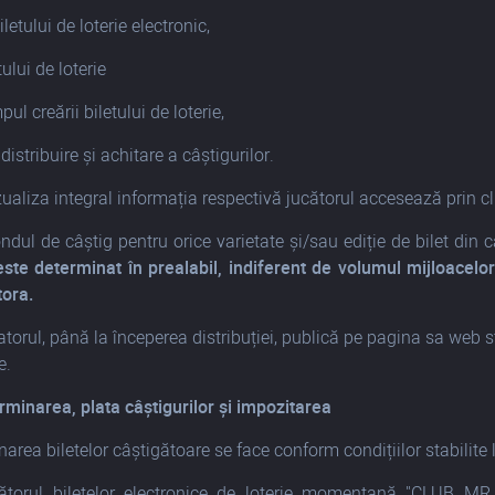
letului de loterie electronic,
tului de loterie
pul creării biletului de loterie,
 distribuire și achitare a câștigurilor.
zualiza integral informația respectivă jucătorul accesează prin cl
ndul de câștig pentru orice varietate și/sau ediție de bilet di
este determinat în prealabil, indiferent de volumul mijloacelo
ora.
torul, până la începerea distribuției, publică pe pagina sa web str
e.
rminarea, plata câștigurilor și impozitarea
area biletelor câștigătoare se face conform condițiilor stabilite l
torul biletelor electronice de loterie momentană "CLUB MR. 