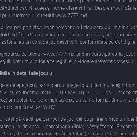
 câștig stabilit inițial pentru jocul respectiv. Biletele electron
vând aplicabilă aceeași numerotare și tiraj. Despre modificăril
ii prin intermediul site-ului www.7777.md.
a joc pot participa doar persoanele fizice care au împlinit vârs
Moldova față de participanții la jocurile de noroc, care s-au înre
izator și au un cont de joc deschis în conformitate cu Condițiile
registrarea pe site-ul www.7777.md și prin participarea la jocu
eguli, precum și orice alte regulile în vigoare aferente procesului 
ițiile în detalii ale jocului
e a începe jocul, participantul alege tipul biletului, reieșind din
de 2 lei, se încarcă jocul "CLUB MR. LUCK 10". Jocul începe p
ece) simboluri de joc, amplasate pe un câmp format din trei rândur
simbol suplimentar "WILD".
l câștigă dacă, pe câmpul de joc, cel puțin trei simboluri ide
 stânga la dreapta – combinația (linia) câștigătoare. Fiecare t
 este egală cu mărimea coeficientului (corespunzător simbolu