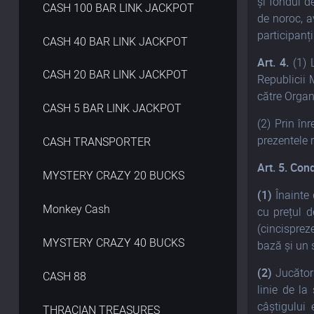
și fondul de
CASH 100 BAR LINK JACKPOT
de noroc, a
participanț
CASH 40 BAR LINK JACKPOT
Art. 4.
(1) L
CASH 20 BAR LINK JACKPOT
Republicii 
către Organ
CASH 5 BAR LINK JACKPOT
(2) Prin în
prezentele r
CASH TRANSPORTER
Art. 5. Cond
MYSTERY CRAZY 20 BUCKS
(1)
Înainte d
Monkey Cash
cu prețul 
(cincisprez
MYSTERY CRAZY 40 BUCKS
bază și un 
(2)
Jucătoru
CASH 88
linie de la
câștigului
THRACIAN TREASURES