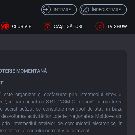
INTRARE
ÎNREGISTRARE
CLUB VIP
СÂŞTIGĂTORI
TV SHOW
 LOTERIE MOMENTANĂ
0"
ste organizat și desfășurat prin intermediul site-ului
i", în parteneriat cu S.R.L."NGM Company", cărora li s-a
isc social scăzut ce constituie monopol de stat, în baza
u dezvoltarea activităților Loteriei Naționale a Moldovei din
v prin intermediul rețelelor de comunicații electronice, în
 de noroc
și a cadrului normativ subsecvent.