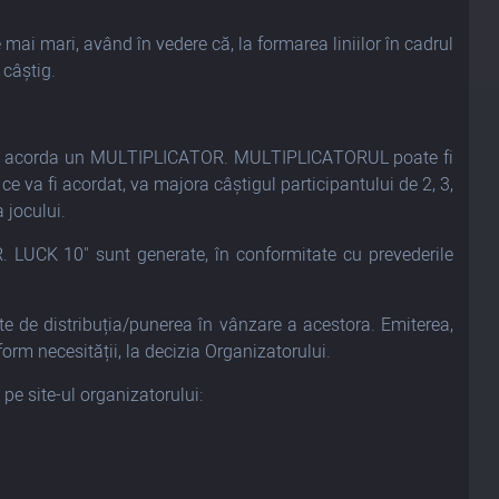
i mari, având în vedere că, la formarea liniilor în cadrul
 câștig.
poate acorda un MULTIPLICATOR. MULTIPLICATORUL poate fi
e va fi acordat, va majora câștigul participantului de 2, 3,
 jocului.
R. LUCK 10" sunt generate, în conformitate cu prevederile
nte de distribuția/punerea în vânzare a acestora. Emiterea,
form necesității, la decizia Organizatorului.
 pe site-ul organizatorului: