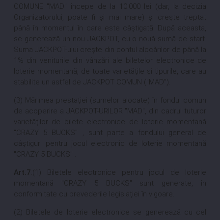
COMUNE "MAD" începe de la 10.000 lei (dar, la decizia
Organizatorului, poate fi și mai mare) și crește treptat
până în momentul în care este câștigată. După aceasta,
se generează un nou JACKPOT, cu o nouă sumă de start.
Suma JACKPOT-ului crește din contul alocărilor de până la
1% din veniturile din vânzări ale biletelor electronice de
loterie momentană, de toate varietățile și tipurile, care au
stabilite un astfel de JACKPOT COMUN ("MAD").
(3) Mărimea prestației (sumelor alocate) în fondul comun
de acoperire a JACKPOT-URILOR "MAD", din cadrul tuturor
varietăților de bilete electronice de loterie momentană
"CRAZY 5 BUCKS" , sunt parte a fondului general de
câștiguri pentru jocul electronic de loterie momentană
"CRAZY 5 BUCKS" .
Art.7
.(1) Biletele electronice pentru jocul de loterie
momentană "CRAZY 5 BUCKS" sunt generate, în
conformitate cu prevederile legislației în vigoare.
(2) Biletele de loterie electronice se generează cu cel