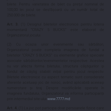
bilete. Pentru varietatea de bilet cu prețul nominal de
100,00 lei jocul se desfășoară cu un număr total de
250.000 de bilete.
Art. 3.
(1) Designul biletelor electronice pentru loteria
momentană "CRAZY 5 BUCKS" este elaborat de
Organizatorul jocului.
(2) Cu ocazia unor evenimente sau sărbători,
Organizatorul poate completa imaginea de fundal a
biletelor "CRAZY 5 BUCKS" cu elemente grafice speciale
asociate sărbătorilor/evenimentelor respective. Acestea
nu vor afecta forma biletului, structura câștigurilor și
fondul de câștig stabilit inițial pentru jocul respectiv.
Biletele electronice cu aspect tematic sunt considerate
aferente aceluiași joc de noroc, având aplicabilă aceeași
numerotare și tiraj. Despre modificările operate în
imaginea fundalului, Organizatorul va informa participanții
prin intermediul site-ului
www.7777.md
.
Art. 4.
(1) La joc pot participa doar persoanele fizice care