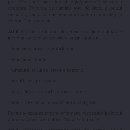
puțin 24 de ore înainte de distribuția/punerea în vânzare a
acestora. Emiterea, din numărul total de bilete al jocului
de noroc, fiind după caz periodică, conform necesității, la
decizia Organizatorului.
Art.8.
Biletele de loterie electronice conțin următoarele
informații prezentate pe site-ul organizatorului:
- denumirea organizatorului loteriei,
- denumirea loteriei
- numărul biletului de loterie electronic,
- prețul biletului de loterie
- data și timpul creării biletului de loterie,
- tabelul de distribuire și achitare a câștigurilor.
Pentru a vizualiza integral informația respectivă jucătorul
accesează prin clic butonul "Setări/Informație".