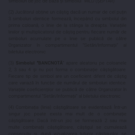
simboluri de joc de bază și simbolul "WILD (ȘEPTAR)"
(2) Jucătorul obține un câștig dacă un numar de cel puțin
3 simboluri identice formează, începând cu simbolul din
prima coloană, o linie de la stânga la dreapta. Variațiile
liniilor și multiplicatorul de câștig pentru fiecare număr de
simboluri acumulate pe o linie se publică de către
Organizator în compartimentul "Setări/Informații" al
biletului electronic.
(3)
Simbolul "BANCNOTĂ
" apare aleatoriu pe coloanele
2, 3 sau 4 și nu pot forma o combinație câștigătoare.
Fiecare tip de simbol are un coeficient diferit de câștig
care variază în funcție de numărul de simboluri identice.
Variațiile coeficienților se publică de către Organizator în
compartimentul "Setări/Informații" al biletului electronic.
(4) Combinația (linia) câștigătoare se evidențiază. Într-un
singur joc poate exista mai mult de o combinație
câștigătoare. Dacă într-un joc se formează 2 sau mai
multe combinații câștigătoare, câștigul se cumulează
consecutiv și, după vizualizarea tuturor câștigurilor, se