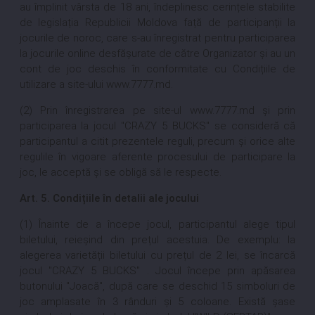
au împlinit vârsta de 18 ani, îndeplinesc cerințele stabilite
de legislația Republicii Moldova față de participanții la
jocurile de noroc, care s-au înregistrat pentru participarea
la jocurile online desfășurate de către Organizator și au un
cont de joc deschis în conformitate cu Condițiile de
utilizare a site-ului www.7777.md.
(2) Prin înregistrarea pe site-ul www.7777.md și prin
participarea la jocul "CRAZY 5 BUCKS" se consideră că
participantul a citit prezentele reguli, precum și orice alte
regulile în vigoare aferente procesului de participare la
joc, le acceptă și se obligă să le respecte.
Art. 5. Condițiile în detalii ale jocului
(1) Înainte de a începe jocul, participantul alege tipul
biletului, reieșind din prețul acestuia. De exemplu: la
alegerea varietății biletului cu prețul de 2 lei, se încarcă
jocul "CRAZY 5 BUCKS" . Jocul începe prin apăsarea
butonului "Joacă", după care se deschid 15 simboluri de
joc amplasate în 3 rânduri și 5 coloane. Există șase