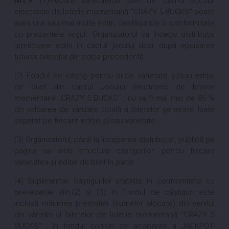
Art.9.
(1)Fiecare varietatede bilet din cadrul Jocului
electronic de loterie momentană "CRAZY 5 BUCKS" poate
avea una sau mai multe ediții, desfășurate în conformitate
cu prezentele reguli. Organizatorul va începe distribuția
următoarei ediții în cadrul jocului doar după epuizarea
tuturor biletelor din ediția precedentă.
(2) Fondul de câștig pentru orice varietate și/sau ediție
de bilet din cadrul Jocului electronic de loterie
momentană "CRAZY 5 BUCKS" , nu va fi mai mic de 85 %
din valoarea de vânzare totală a biletelor generate, luate
separat pe fiecare ediție și/sau varietate.
(3) Organizatorul, până la începerea distribuției, publică pe
pagina sa web structura câștigurilor, pentru fiecare
varietatea și ediție de bilet în parte.
(4) Suplimentar câștigurilor stabilite în conformitate cu
prevederile alin.(2) și (3) în Fondul de câștiguri este
inclusă mărimea prestației (sumelor alocate) din venitul
din vânzări al biletelor de loterie momentană "CRAZY 5
BUCKS" , în fondul comun de acoperire a JACKPOT-