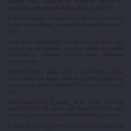
valoarea mizei. Câștigurile din simbolurile "BANCNOTĂ"
sunt plătite numai după finalizarea JOCULUI JACKPOT.
În partea dreaptă a câmpului de joc este un contor, care
numără rotirile rămase, începând de fiecare dată de la 3
rotiri.
Orice simbol "BANCNOTĂ", care apare în una dintre cele
trei coloane ale câmpului de joc se adaugă la coloana
respectivă și resetează contorul pentru numărarea
rotirilor rămase.
MULTIPLICATORUL apare, la fel, în mod aleatoriu atunci
când simbolul dat ajunge la MULTIPLICATOR și înmulțește
câștigurile din simbolul "BANCNOTĂ" cu x2, x3, x5, x10 sau
x50.
Este posibil ca la o poziție să fie afișați mai mulți
MULTIPLICATORI. În acest caz, MULTIPLICATORII sunt
însumați și este afișat doar MULTIPLICATORUL combinat.
În cazul în care se completează integral o coloană cu