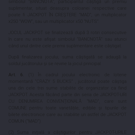
simbolul "BANCNOTĂ", participantul câștigă un premiu
suplimentar, situat deasupra coloanei respective care
poate fi JACKPOT ÎN CREȘTERE "MAD", un multiplicator
x250 "WOW", sau un multiplicator x50 "NUTS".
JOCUL JACKPOT se finalizează după 3 rotiri consecutive
în care nu este afișat simbolul "BANCNOTĂ" sau atunci
când unul dintre cele premii suplimentare este câștigat.
După finalizarea jocului, suma câștigată se adaugă la
soldul jucătorului și se revine la jocul principal.
Art. 6.
(1) În cadrul jocului electronic de loterie
momentană "CRAZY 5 BUCKS" , jucătorul poate câștiga
una din cele trei sume stabilite de organizator ca fiind
JACKPOT. Acesta făcând parte din seria de JACKPOT-URI
CU DENUMIREA CONVENȚIONALĂ: "MAD", care sunt
COMUNE pentru toate varietățile, edițiile și tipurile de
bilete electronice care au stabilite un astfel de JACKPOT
COMUN ("MAD").
(2) Suma inițială a câștigurilor pentru JACKPOT-URILE