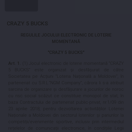
CRAZY 5 BUCKS
REGULILE JOCULUI ELECTRONIC DE LOTERIE
MOMENTANĂ
"CRAZY 5 BUCKS"
Art
. 1.
(1) Jocul electronic de loterie momentană "CRAZY
5 BUCKS" este organizat și desfășurat de către
Societatea pe Acțiuni "Loteria Națională a Moldovei", în
parteneriat cu S.R.L."NGM Company", cărora li s-a atribuit
sarcina de organizare și desfășurare a jocurilor de noroc
cu risc social scăzut ce constituie monopol de stat, în
baza Contractului de parteneriat public-privat, nr.1/09 din
23 aprilie 2018, pentru dezvoltarea activităților Loteriei
Naționale a Moldovei din sectorul loteriilor și pariurilor la
competiții/evenimente sportive, inclusiv prin intermediul
rețelelor de comunicații electronice, în condițiile
Legii