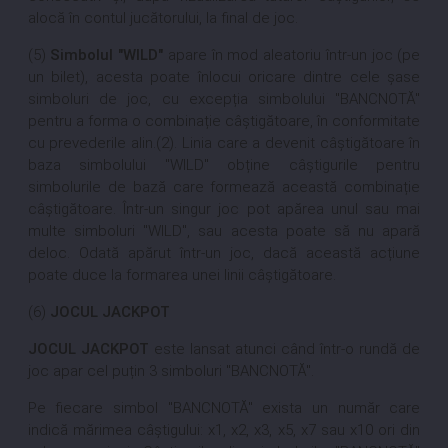
alocă în contul jucătorului, la final de joc.
(5)
Simbolul "WILD"
apare în mod aleatoriu într-un joc (pe
un bilet), acesta poate înlocui oricare dintre cele șase
simboluri de joc, cu excepția simbolului "BANCNOTĂ"
pentru a forma o combinație câștigătoare, în conformitate
cu prevederile alin.(2). Linia care a devenit câștigătoare în
baza simbolului "WILD" obține câștigurile pentru
simbolurile de bază care formează această combinație
câștigătoare. Într-un singur joc pot apărea unul sau mai
multe simboluri "WILD", sau acesta poate să nu apară
deloc. Odată apărut într-un joc, dacă această acțiune
poate duce la formarea unei linii câștigătoare.
(6)
JOCUL JACKPOT
JOCUL JACKPOT
este lansat atunci când într-o rundă de
joc apar cel puțin 3 simboluri "BANCNOTĂ".
Pe fiecare simbol "BANCNOTĂ" exista un număr care
indică mărimea câștigului: x1, x2, x3, x5, x7 sau x10 ori din