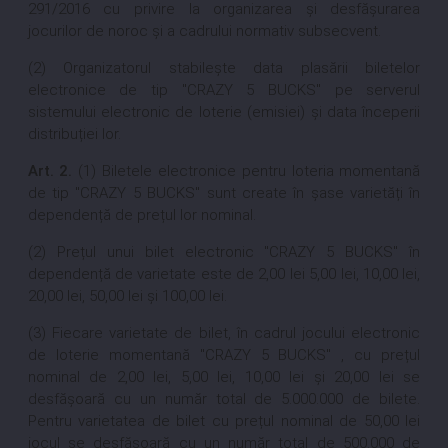
291/2016 cu privire la organizarea și desfășurarea
jocurilor de noroc
și a cadrului normativ subsecvent.
(2) Organizatorul stabilește data plasării biletelor
electronice de tip "CRAZY 5 BUCKS" pe serverul
sistemului electronic de loterie (emisiei) și data începerii
distribuției lor.
Art. 2.
(1) Biletele electronice pentru loteria momentană
de tip "CRAZY 5 BUCKS" sunt create în șase varietăți în
dependență de prețul lor nominal.
(2) Prețul unui bilet electronic "CRAZY 5 BUCKS" în
dependență de varietate este de 2,00 lei 5,00 lei, 10,00 lei,
20,00 lei, 50,00 lei și 100,00 lei.
(3) Fiecare varietate de bilet, în cadrul jocului electronic
de loterie momentană "CRAZY 5 BUCKS" , cu prețul
nominal de 2,00 lei, 5,00 lei, 10,00 lei și 20,00 lei se
desfășoară cu un număr total de 5.000.000 de bilete.
Pentru varietatea de bilet cu prețul nominal de 50,00 lei
jocul se desfășoară cu un număr total de 500.000 de