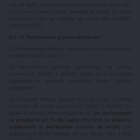
URILOR "MAD", acordate conform prezentelor reguli care
sunt comune pentru toate varietățile și tipurile de bilete
electronice care au stabilite un astfel de JACKPOT
COMUN ("MAD").
Art. 10
.
Determinarea și plata câștigurilor:
(1) Determinarea biletelor câștigătoare se face conform
condițiilor expuse la art.5.
(2) Producătorul biletelor electronice de loterie
momentană "CRAZY 5 BUCKS" deține și, la solicitarea
Organizatorului, prezintă informația privind biletele
câștigătoare.
(3) Câștigurile bănești obținute în urma jocului cu biletul
electronic de loterie momentană "CRAZY 5 BUCKS" se
achită la sfârșitul evenimentului de joc
(în conformitate
cu prevederile art.15 din Legea 291/2016 cu privire la
organizarea și desfășurare jocurilor de noroc)
prin
adăugarea la soldul contului de joc, de pe care a fost