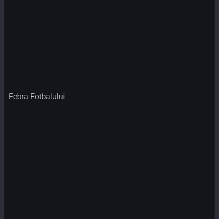
Febra Fotbalului