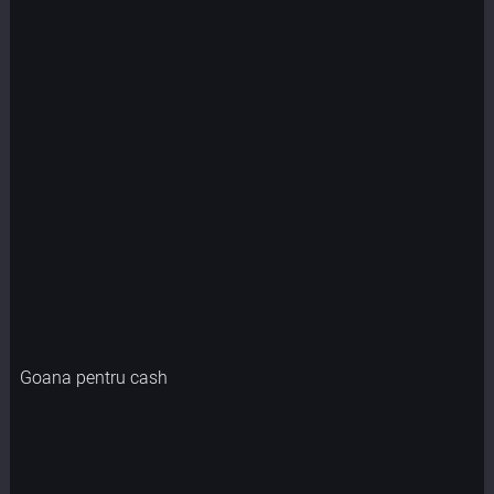
Goana pentru cash