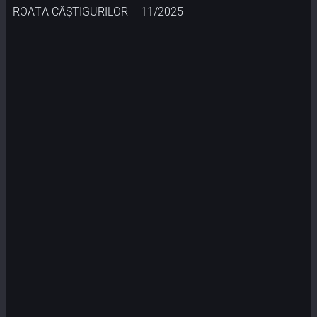
ROATA CÂȘTIGURILOR – 11/2025