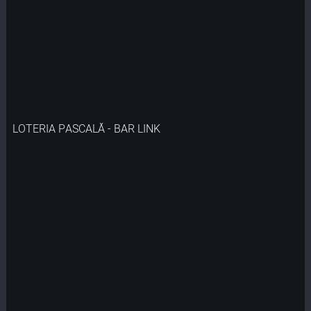
LOTERIA PASCALĂ - BAR LINK