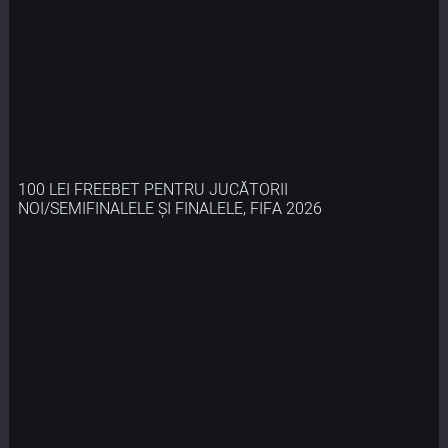
100 LEI FREEBET PENTRU JUCĂTORII
NOI/SEMIFINALELE ȘI FINALELE, FIFA 2026