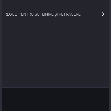
REGULI PENTRU SUPLINIRE ȘI RETRAGERE