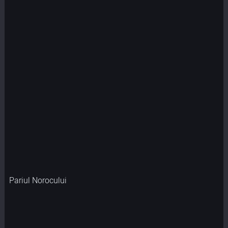
Pariul Norocului