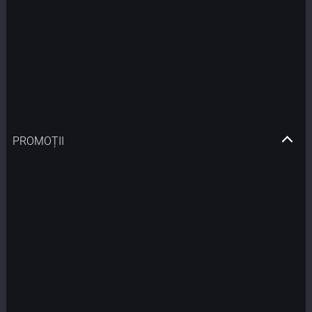
PROMOȚII