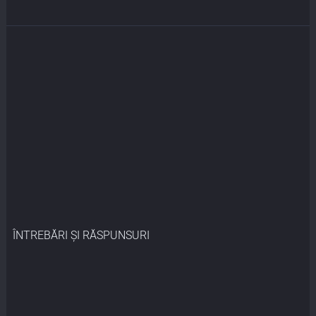
ÎNTREBĂRI ȘI RĂSPUNSURI