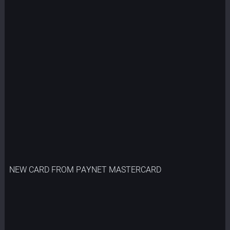
NEW CARD FROM PAYNET MASTERCARD