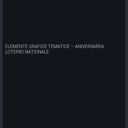
ELEMENTE GRAFICE TEMATICE – ANIVERSAREA
LOTERIEI NAȚIONALE