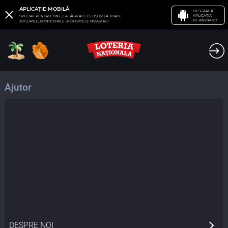
APLICAȚIE MOBILĂ
DESCARCĂ
APLICAȚIA
SPECIAL PENTRU TINE, CA SĂ AI ACCES UȘOR LA TOATE
PE ANDROID
JOCURILE, BONUSURILE ȘI OFERTELE NOASTRE!
Ajutor
DESPRE NOI