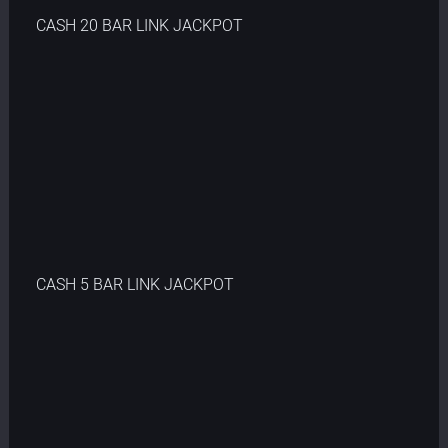
CASH 20 BAR LINK JACKPOT
CASH 5 BAR LINK JACKPOT