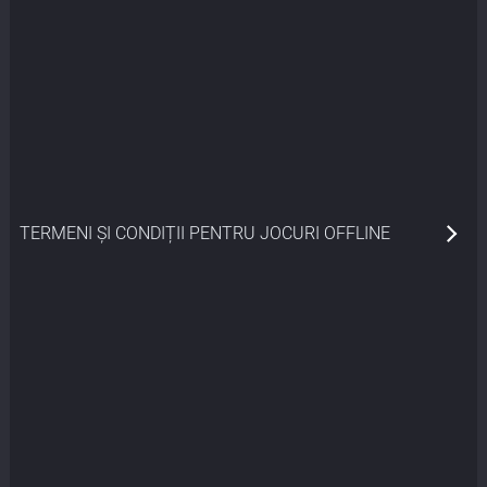
TERMENI ȘI CONDIȚII PENTRU JOCURI OFFLINE