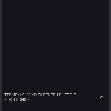
TERMENI ȘI CONDIȚII PENTRU BILETELE
ELECTRONICE