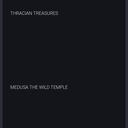
THRACIAN TREASURES
MEDUSA THE WILD TEMPLE