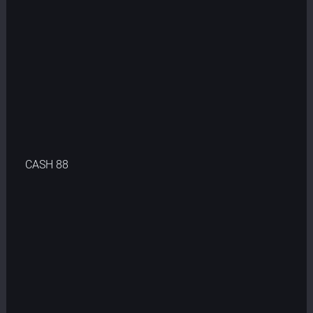
CASH 88