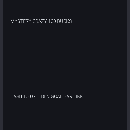
MYSTERY CRAZY 100 BUCKS
CASH 100 GOLDEN GOAL BAR LINK