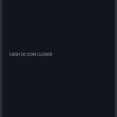
CASH 20 COIN CLOVER