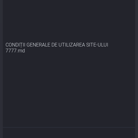
CONDIȚII GENERALE DE UTILIZAREA SITE-ULUI
7777.md