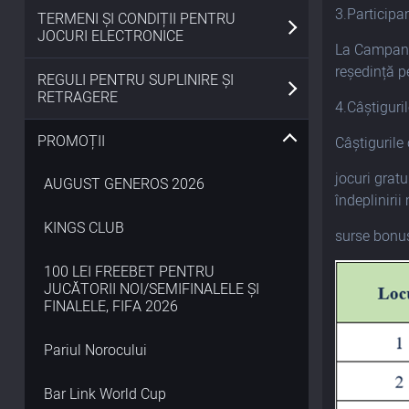
3.Participa
TERMENI ȘI CONDIȚII PENTRU
JOCURI ELECTRONICE
La Campanie
reședință pe
REGULI PENTRU SUPLINIRE ȘI
RETRAGERE
4.Câștiguri
PROMOȚII
Câștigurile
jocuri grat
AUGUST GENEROS 2026
îndeplinirii
KINGS CLUB
surse bonus
100 LEI FREEBET PENTRU
JUCĂTORII NOI/SEMIFINALELE ȘI
FINALELE, FIFA 2026
Pariul Norocului
Bar Link World Cup