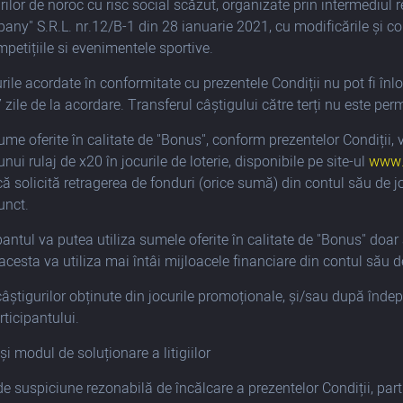
urilor de noroc cu risc social scăzut, organizate prin intermediul 
y" S.R.L. nr.12/B-1 din 28 ianuarie 2021, cu modificările și comp
petițiile si evenimentele sportive.
rile acordate în conformitate cu prezentele Condiții nu pot fi înlo
zile de la acordare. Transferul câștigului către terți nu este per
ume oferite în calitate de "Bonus", conform prezentelor Condiții, 
nui rulaj de x20 în jocurile de loterie, disponibile pe site-ul
www.
ă solicită retragerea de fonduri (orice sumă) din contul său de j
unct.
ipantul va putea utiliza sumele oferite în calitate de "Bonus" doa
(acesta va utiliza mai întâi mijloacele financiare din contul său d
știgurilor obținute din jocurile promoționale, și/sau după îndeplin
rticipantului.
 și modul de soluționare a litigiilor
 de suspiciune rezonabilă de încălcare a prezentelor Condiții, part