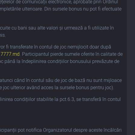
rețelelor de comunicații electronice, aprobate prin Ordinul
letările ulterioare. Din sursele bonus nu pot fi efectuate
cuite cu bani sau alte valori și urmează a fi utilizate în
mis.
vor fi transferate în contul de joc nemijlocit doar după
7777.md
. Participantul pierde sumele oferite în calitate de
oc până la îndeplinirea condițiilor bonusului prevăzute de
r atunci când în contul său de joc de bază nu sunt mijloace
e joc ulterior având acces la sursele bonus pentru joc).
irea condițiilor stabilite la pct.6.3, se transferă în contul
icipanții pot notifica Organizatorul despre aceste încălcări