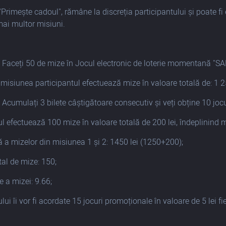
 "Primește cadoul", rămâne la discreția participantului și poate 
mai multor misiuni.
:
 Faceți 50 de mize în Jocul electronic de loterie momentană "S
 misiunea participantul efectuează mize în valoare totală de: 1 25
 Acumulați 3 bilete câștigătoare consecutiv și veți obține 10 joc
ul efectuează 100 mize în valoare totală de 200 lei, îndeplinind 
 a mizelor din misiunea 1 și 2: 1450 lei (1250+200);
al de mize: 150;
 a mizei: 9.66;
lui îi vor fi acordate 15 jocuri promoționale în valoare de 5 lei fi
: