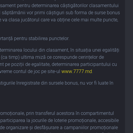
 clasament pentru determinarea câștigătorilor clasamentului
ul săptămânii vor primi câștiguri sub forma de surse bonus
 se va clasa jucătorul care va obține cele mai multe puncte,
tanță pentru stabilirea punctelor.
eterminarea locului din clasament, în situația unei egalități
e (ca timp) ultima miză ce corespunde cerințelor de
nt pe poziții de egalitate, determinarea participantului cu
evreme contul de joc pe site-ul
www.7777.md
.
gurile înregistrate din sursele bonus, nu vor fi luate în
promoționale, prin transferul acestora în compartimentul
 participarea la jocurile de loterie promoționale, accesibile
 de organizare și desfășurare a campaniilor promoționale