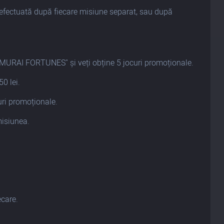
fi efectuată după fiecare misiune separat, sau după
AMURAI FORTUNES" și veți obține 5 jocuri promoționale.
0 lei.
uri promoționale.
misiunea.
ecare.