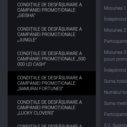
CONDIȚIILE DE DESFĂȘURARE A
Misiunea 1:
CAMPANIEI PROMOȚIONALE
„GEISHA”
Îndeplinind
CONDIȚIILE DE DESFĂȘURARE A
Misiunea 2:
CAMPANIEI PROMOȚIONALE
„JUNGLE”
Participant
Misiunea 3:
CONDIȚIILE DE DESFĂȘURARE A
CAMPANIEI PROMOȚIONALE „500
jocuri prom
000 LEI CASH”
Îndeplinind
CONDIȚIILE DE DESFĂȘURARE A
Suma totală
CAMPANIEI PROMOȚIONALE
„SAMURAI FORTUNES”
Numărul tot
CONDIȚIILE DE DESFĂȘURARE A
Suma medie
CAMPANIEI PROMOȚIONALE
„LUCKY CLOVERS”
Participantu
5.2. Suplime
CONDIȚIILE DE DESFĂȘURARE A