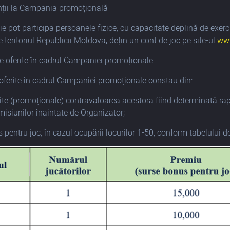
nții la Campania promoțională
 pot participa persoanele fizice, cu capacitate deplină de exerci
 teritoriul Republicii Moldova, dețin un cont de joc pe site-ul
ww
le oferite în cadrul Campaniei promoționale
 oferite în cadrul Campaniei promoționale constau din:
uite (promoționale) contravaloarea acestora fiind determinată r
 misiunilor înaintate de Organizator;
 pentru joc, în cazul ocupării locurilor 1-50, conform tabelului d