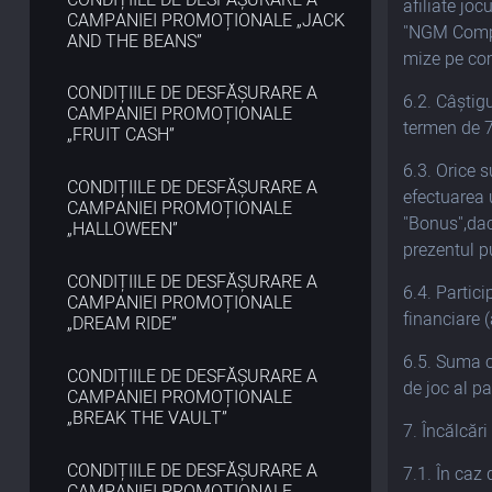
afiliate joc
CAMPANIEI PROMOȚIONALE „JACK
"NGM Compan
AND THE BEANS”
mize pe com
CONDIȚIILE DE DESFĂȘURARE A
6.2. Câștigu
CAMPANIEI PROMOȚIONALE
termen de 7 
„FRUIT CASH”
6.3. Orice s
CONDIȚIILE DE DESFĂȘURARE A
efectuarea u
CAMPANIEI PROMOȚIONALE
"Bonus",dac
„HALLOWEEN”
prezentul p
CONDIȚIILE DE DESFĂȘURARE A
6.4. Partic
CAMPANIEI PROMOȚIONALE
financiare 
„DREAM RIDE”
6.5. Suma câ
CONDIȚIILE DE DESFĂȘURARE A
de joc al pa
CAMPANIEI PROMOȚIONALE
„BREAK THE VAULT”
7. Încălcări
CONDIȚIILE DE DESFĂȘURARE A
7.1. În caz
CAMPANIEI PROMOȚIONALE