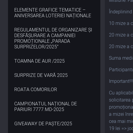
Misiune: Fa
ELEMENTE GRAFICE TEMATICE –
Îndeplinind
ANIVERSAREA LOTERIEI NAȚIONALE
10 mize a câ
REGULAMENTUL DE ORGANIZARE ȘI
20 mize a ca
DESFĂȘURARE A CAMPANIEI
PROMOȚIONALE „PARADA
20 mize a câ
SURPRIZELOR/2025”
Suma medie 
TOAMNA DE AUR /2025
Participantu
SURPRIZE DE VARĂ 2025
Important!!
ROATA COMORILOR
Cu aplicabi
solicitarea
CAMPIONATUL NAȚIONAL DE
promoțional
PARIURI 7777.MD-2025
a mizei înr
cea mai mic
GIVEAWAY DE PAȘTE/2025
19 lei => jo