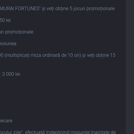
AMURAI FORTUNES" și veți obține 5 jocuri promoționale.
0 lei.
uri promoționale.
misiunea.
(multiplicați miza ordinară de 10 ori) și veți obține 15
 3 000 lei.
iecare.
ocului zilei", efectuată îndeplinind misiunile înaintate de