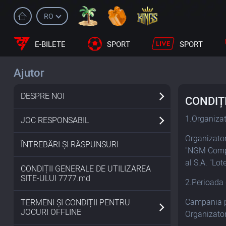
RO
E-BILETE
SPORT
SPORT
Ajutor
DESPRE NOI
CONDIȚ
1.Organiza
JOC RESPONSABIL
Organizato
ÎNTREBĂRI ȘI RĂSPUNSURI
"NGM Compa
al S.A. "Lo
CONDIȚII GENERALE DE UTILIZAREA
SITE-ULUI 7777.md
2.Perioada
Campania pr
TERMENI ȘI CONDIȚII PENTRU
JOCURI OFFLINE
Organizator