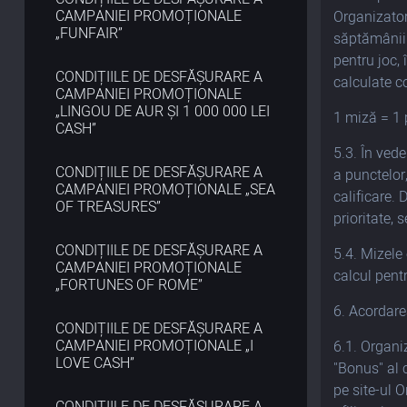
CAMPANIEI PROMOȚIONALE
Organizator
„FUNFAIR”
săptămânii.
pentru joc, 
CONDIȚIILE DE DESFĂȘURARE A
calculate c
CAMPANIEI PROMOȚIONALE
„LINGOU DE AUR ȘI 1 000 000 LEI
1 miză = 1 
CASH”
5.3. În vede
CONDIȚIILE DE DESFĂȘURARE A
a punctelor
CAMPANIEI PROMOȚIONALE „SEA
calificare. 
OF TREASURES”
prioritate,
CONDIȚIILE DE DESFĂȘURARE A
5.4. Mizele
CAMPANIEI PROMOȚIONALE
calcul pentr
„FORTUNES OF ROME”
6. Acordare
CONDIȚIILE DE DESFĂȘURARE A
CAMPANIEI PROMOȚIONALE „I
6.1. Organi
LOVE CASH”
"Bonus" al c
pe site-ul 
CONDIȚIILE DE DESFĂȘURARE A