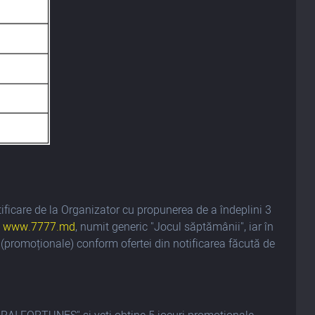
notificare de la Organizator cu propunerea de a îndeplini 3
i
www.7777.md
, numit generic "Jocul săptămânii", iar în
e (promoționale) conform ofertei din notificarea făcută de