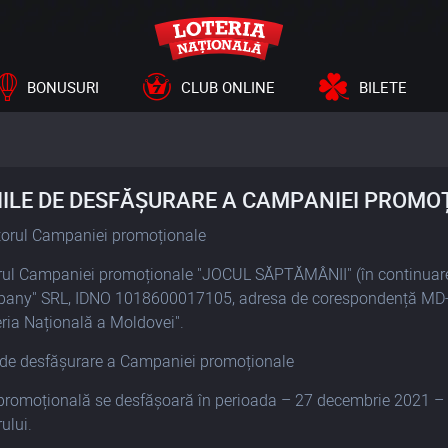
BONUSURI
CLUB ONLINE
BILETE
IILE DE DESFĂȘURARE A CAMPANIEI PROMO
torul Campaniei promoționale
rul Campaniei promoționale "JOCUL SĂPTĂMÂNII" (în continua
ny" SRL, IDNO 1018600017105, adresa de corespondență MD-2025,
teria Națională a Moldovei".
 de desfășurare a Campaniei promoționale
omoțională se desfășoară în perioada – 27 decembrie 2021 – 02 
ului.