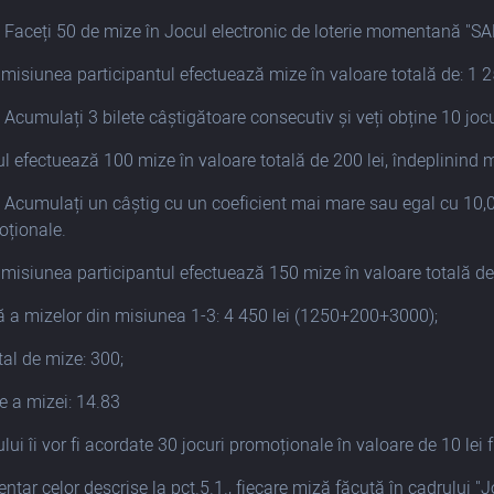
 Faceți 50 de mize în Jocul electronic de loterie momentană "S
 misiunea participantul efectuează mize în valoare totală de: 1 25
 Acumulați 3 bilete câștigătoare consecutiv și veți obține 10 joc
ul efectuează 100 mize în valoare totală de 200 lei, îndeplinind 
 Acumulați un câștig cu un coeficient mai mare sau egal cu 10,00 
oționale.
 misiunea participantul efectuează 150 mize în valoare totală de:
 a mizelor din misiunea 1-3: 4 450 lei (1250+200+3000);
al de mize: 300;
 a mizei: 14.83
lui îi vor fi acordate 30 jocuri promoționale în valoare de 10 lei f
ntar celor descrise la pct.5.1., fiecare miză făcută în cadrului "J