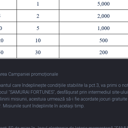
area Campaniei promoționale
pantul care îndeplinește condițiile stabilite la pct.3, va primi o 
jocul "SAMURAI FORTUNES", desfășurat prin intermediul site-ulu
linirii misiunii, acestuia urmează să-i fie acordate jocuri gratuit
. Misiunile sunt îndeplinite în același timp.
: