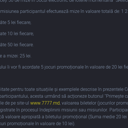
ceți 50 de mize în Jocul electronic de loterie momentană "SAMU
 misiunea participantul efectuează mize în valoare totală de: 1 
te 5 lei fiecare;
te 10 lei fiecare;
te 50 lei fiecare.
a mizei: 25 lei.
lui îi vor fi acordate 5 jocuri promoționale în valoare de 20 lei fi
!
litate pentru toate situațiile și exemplele descrise în prezentele 
 participantului, acesta urmând să acționeze butonul "Primește
e de pe site-ul
www.7777.md
, valoarea biletelor (jocurilor pr
egistrate în procesul îndeplinirii misiunii sau misiunilor. Partici
ă valoare apropiată a biletului promoțional (Suma medie 20 lei 
curi promoționale în valoare de 10 lei).