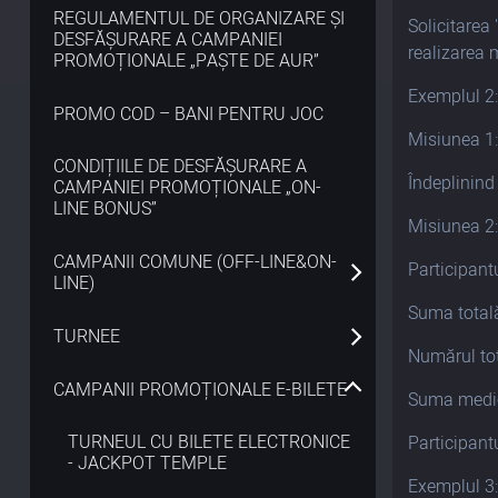
REGULAMENTUL DE ORGANIZARE ȘI
Solicitarea
DESFĂȘURARE A CAMPANIEI
realizarea 
PROMOȚIONALE „PAȘTE DE AUR”
Exemplul 2
PROMO COD – BANI PENTRU JOC
Misiunea 1:
CONDIȚIILE DE DESFĂȘURARE A
Îndeplinind
CAMPANIEI PROMOȚIONALE „ON-
LINE BONUS”
Misiunea 2:
CAMPANII COMUNE (OFF-LINE&ON-
Participant
LINE)
Suma totală
TURNEE
Numărul tot
CAMPANII PROMOȚIONALE E-BILETE
Suma medie
TURNEUL CU BILETE ELECTRONICE
Participantu
- JACKPOT TEMPLE
Exemplul 3