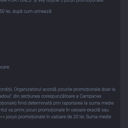
RAI FORTUNES" și veți obține 5 jocuri promoționale.
250 lei, după cum urmează:
ecare.
Condiții, Organizatorul acordă jocurile promoționale doar la
 cadoul" din secțiunea corespunzătoare a Campaniei
omoționale) fiind determinată prin raportarea la suma medie
pantul va primi jocuri promoționale în valoare exactă sau
=> jocuri promoționale în valoare de 20 lei; Suma medie