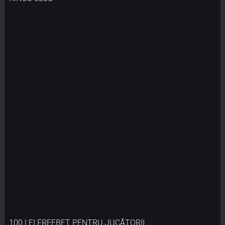
100 LEI FREEBET PENTRU JUCĂTORII