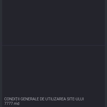
CONDIȚII GENERALE DE UTILIZAREA SITE-ULUI
7777.md