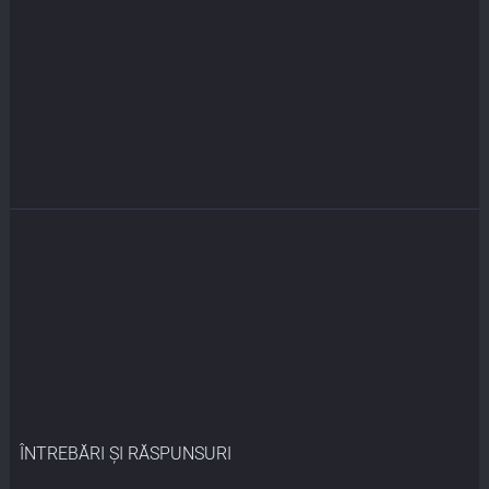
ÎNTREBĂRI ȘI RĂSPUNSURI