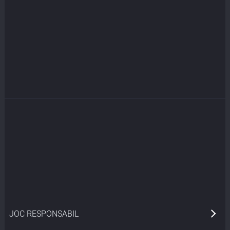
JOC RESPONSABIL