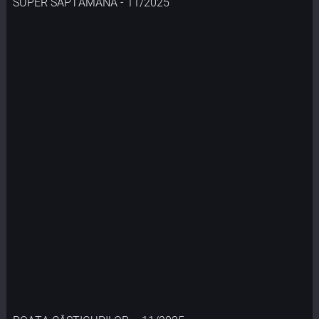
SUPER SĂPTĂMÂNA - 11/2025