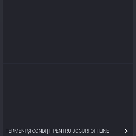
TERMENI ȘI CONDIȚII PENTRU JOCURI OFFLINE