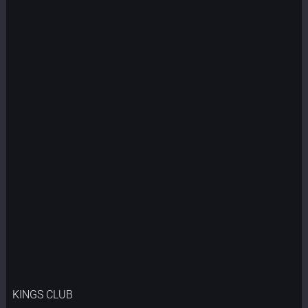
KINGS CLUB