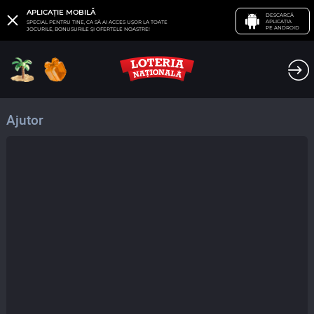
APLICAȚIE MOBILĂ
DESCARCĂ
APLICAȚIA
SPECIAL PENTRU TINE, CA SĂ AI ACCES UȘOR LA TOATE
PE ANDROID
JOCURILE, BONUSURILE ȘI OFERTELE NOASTRE!
Ajutor