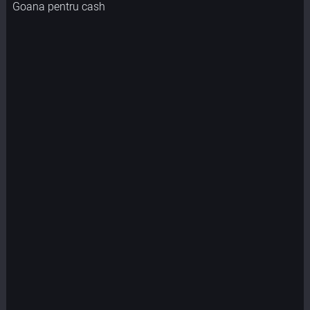
Goana pentru cash