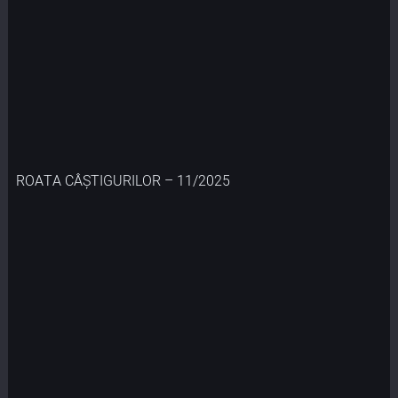
ROATA CÂȘTIGURILOR – 11/2025