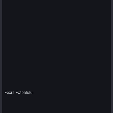
Febra Fotbalului