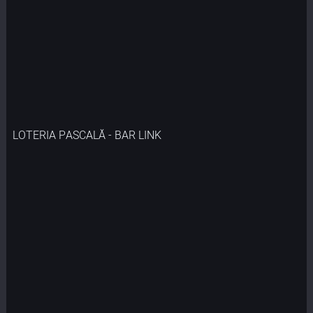
LOTERIA PASCALĂ - BAR LINK