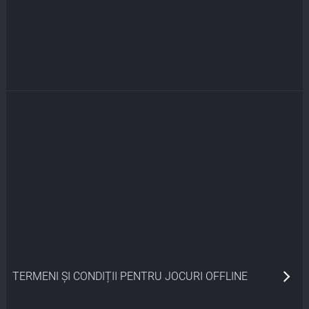
TERMENI ȘI CONDIȚII PENTRU JOCURI OFFLINE