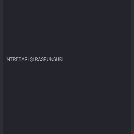
ÎNTREBĂRI ȘI RĂSPUNSURI