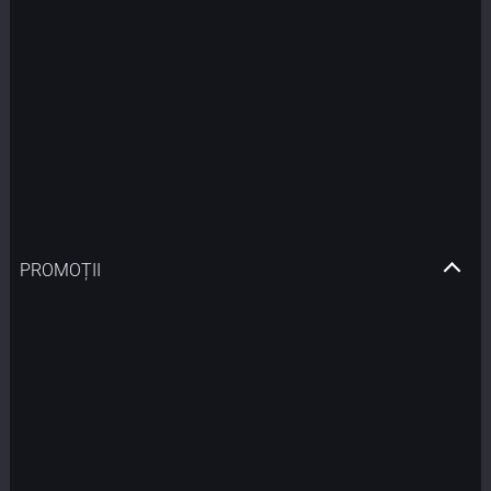
PROMOȚII