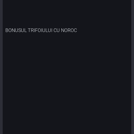
BONUSUL TRIFOIULUI CU NOROC