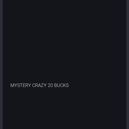
MYSTERY CRAZY 20 BUCKS