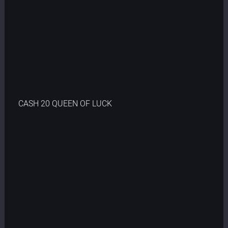
CASH 20 QUEEN OF LUCK