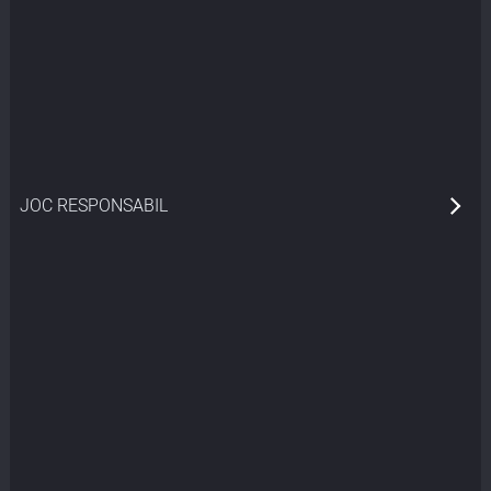
JOC RESPONSABIL