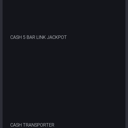
CASH 5 BAR LINK JACKPOT
CASH TRANSPORTER