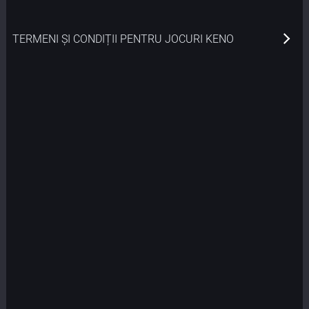
TERMENI ȘI CONDIȚII PENTRU JOCURI KENO