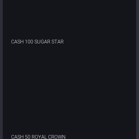
CASH 100 SUGAR STAR
CASH 50 ROYAL CROWN