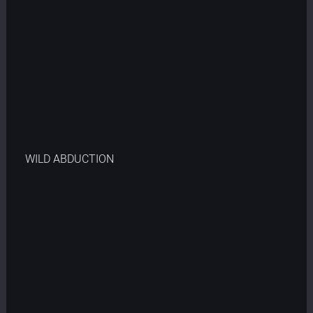
WILD ABDUCTION