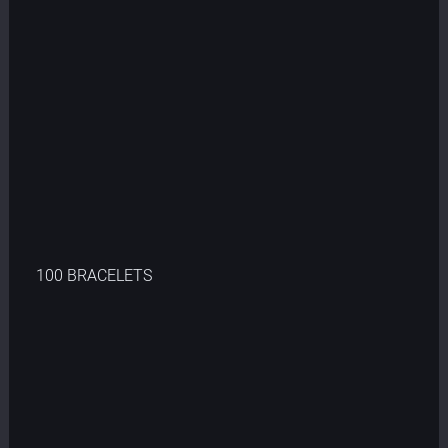
100 BRACELETS