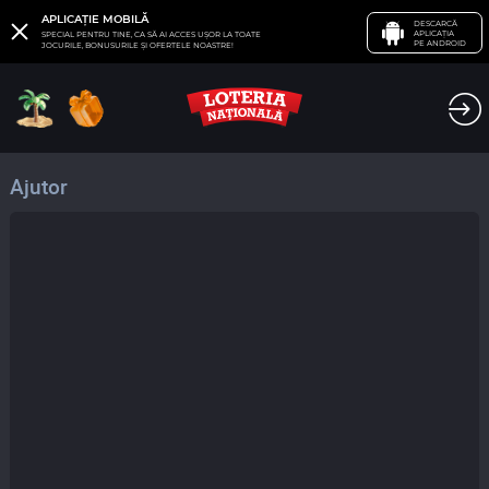
APLICAȚIE MOBILĂ
DESCARCĂ
APLICAȚIA
SPECIAL PENTRU TINE, CA SĂ AI ACCES UȘOR LA TOATE
PE ANDROID
JOCURILE, BONUSURILE ȘI OFERTELE NOASTRE!
Ajutor