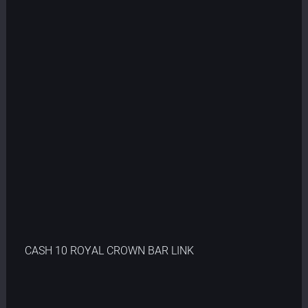
CASH 10 ROYAL CROWN BAR LINK