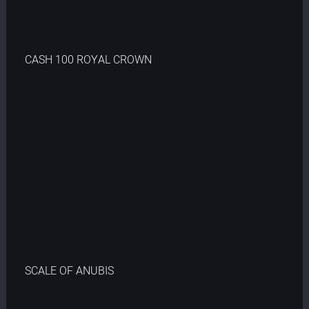
CASH 100 ROYAL CROWN
SCALE OF ANUBIS