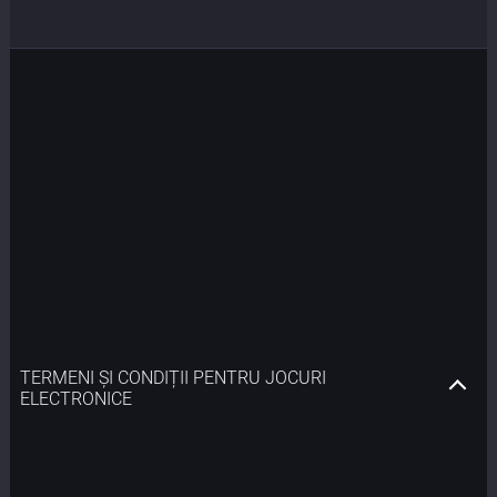
TERMENI ȘI CONDIȚII PENTRU JOCURI
ELECTRONICE