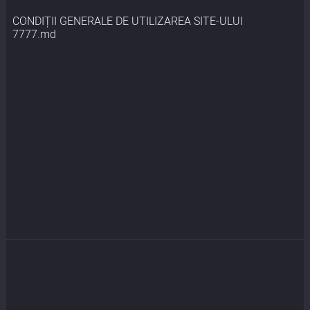
CONDIȚII GENERALE DE UTILIZAREA SITE-ULUI
7777.md