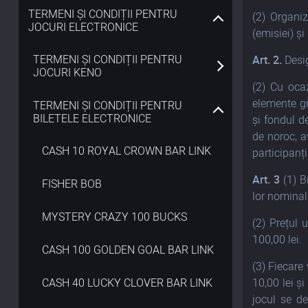
TERMENI ȘI CONDIȚII PENTRU
(2) Organiz
JOCURI ELECTRONICE
(emisiei) și 
TERMENI ȘI CONDIȚII PENTRU
Art. 2.
Desig
JOCURI KENO
(2) Cu oca
elemente gr
TERMENI ȘI CONDIȚII PENTRU
BILETELE ELECTRONICE
și fondul de
de noroc, a
CASH 10 ROYAL CROWN BAR LINK
participanț
Art. 3
(1) B
FISHER BOB
lor nominal
MYSTERY CRAZY 100 BUCKS
(2) Prețul 
100,00 lei.
CASH 100 GOLDEN GOAL BAR LINK
(3) Fiecare 
CASH 40 LUCKY CLOVER BAR LINK
10,00 lei ș
jocul se d