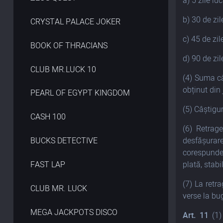
a) 5 zile lu
b) 30 de zi
CRYSTAL PALACE JOKER
c) 45 de zi
BOOK OF THRACIANS
d) 90 de zi
CLUB MR.LUCK 10
(4) Suma câ
obținut din 
PEARL OF EGYPT KINGDOM
(5) Câștigur
CASH 100
(6) Retrag
desfășurare
BUCKS DETECTIVE
corespunder
plată, stabil
FAST LAP
(7) La retra
CLUB MR. LUCK
verse la bug
MEGA JACKPOTS DISCO
Art. 11
(1)