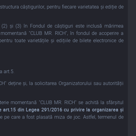
tructura câștigurilor, pentru fiecare varietatea și ediție de
n. (2) și (3) în Fondul de câștiguri este inclusă mărimea
erie momentană "CLUB MR. RICH", în fondul de acoperire a
ru toate varietățile și edițiile de bilete electronice de
a art.5.
 deține și, la solicitarea Organizatorului sau autorității
 loterie momentană "CLUB MR. RICH" se achită la sfârșitul
e art.15 din Legea 291/2016 cu privire la organizarea și
e pe care a fost plasată miza de joc. Astfel, termenul de