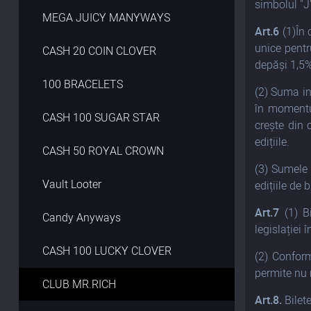
simbolul "
MEGA JUICY MANYWAYS
Art.6
(1)În
unice pentr
CASH 20 COIN CLOVER
depăși 1,5% 
100 BRACELETS
(2) Suma in
în momentu
CASH 100 SUGAR STAR
crește din 
edițiile.
CASH 50 ROYAL CROWN
(3) Sumele 
Vault Looter
edițiile de
Art.7
(1) Bi
Candy Anyways
legislației 
CASH 100 LUCKY CLOVER
(2) Conform
permite nu
CLUB MR.RICH
Art.8.
Bilete