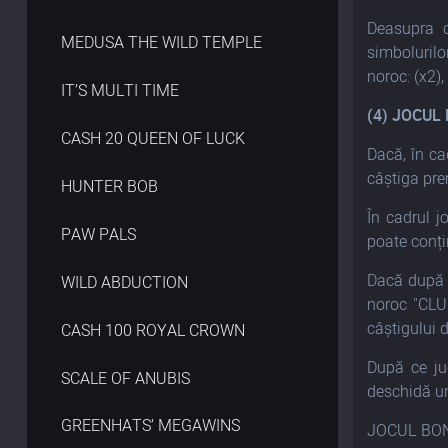
Deasupra c
MEDUSA THE WILD TEMPLE
simbolurilo
noroc: (x2), 
IT’S MULTI TIME
(4) JOCUL
CASH 20 QUEEN OF LUCK
Dacă, în ca
câștiga pr
HUNTER BOB
În cadrul j
PAW PALS
poate conți
Dacă după d
WILD ABDUCTION
noroc "CLU
câștigului 
CASH 100 ROYAL CROWN
După ce ju
SCALE OF ANUBIS
deschidă un 
GREENHATS’ MEGAWINS
JOCUL BONU