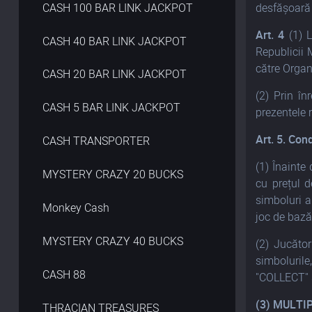
CASH 100 BAR LINK JACKPOT
desfășoară 
Art. 4
(1) L
CASH 40 BAR LINK JACKPOT
Republicii 
către Organ
CASH 20 BAR LINK JACKPOT
(2) Prin în
CASH 5 BAR LINK JACKPOT
prezentele r
Art. 5. Cond
CASH TRANSPORTER
(1) Înainte 
MYSTERY CRAZY 20 BUCKS
cu prețul 
simboluri a
Monkey Cash
joc de baz
MYSTERY CRAZY 40 BUCKS
(2) Jucăto
simboluril
CASH 88
"COLLECT" s
(3) MULTI
THRACIAN TREASURES