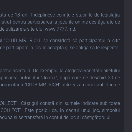
ta de 18 ani, îndeplinesc cerințele stabilite de legislația
gistrat pentru participarea la jocurile online desfășurate de
 de utilizare a site-ului www.7777.md.
cul "CLUB MR. RICH" se consideră că participantul a citit
de participare la joc, le acceptă și se obligă să le respecte.
 prețul acestuia. De exemplu: la alegerea varietății biletului
 apăsarea butonului "Joacă", după care se deschid 20 de
ie momentană "CLUB MR. RICH" utilizează cinci simboluri de
OLLECT". Câștigul constă din sumele indicate sub toate
COLLECT". Este posibil ca, în cadrul unui joc, simbolul
dună și se transferă în contul de joc al câștigătorului.