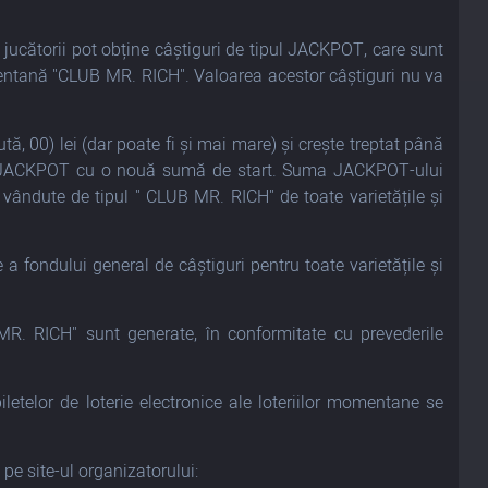
jucătorii pot obține câștiguri de tipul JACKPOT, care sunt
momentană "CLUB MR. RICH". Valoarea acestor câștiguri nu va
ă, 00) lei (dar poate fi și mai mare) și crește treptat până
u JACKPOT cu o nouă sumă de start. Suma JACKPOT-ului
 vândute de tipul " CLUB MR. RICH" de toate varietățile și
 a fondului general de câștiguri pentru toate varietățile și
MR. RICH" sunt generate, în conformitate cu prevederile
iletelor de loterie electronice ale loteriilor momentane se
 pe site-ul organizatorului: