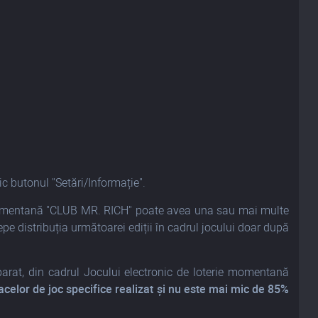
ic butonul "Setări/Informație".
ie momentană "CLUB MR. RICH" poate avea una sau mai multe
epe distribuția următoarei ediții în cadrul jocului doar după
eparat, din cadrul Jocului electronic de loterie momentană
acelor de joc specifice realizat și nu este mai mic de 85%