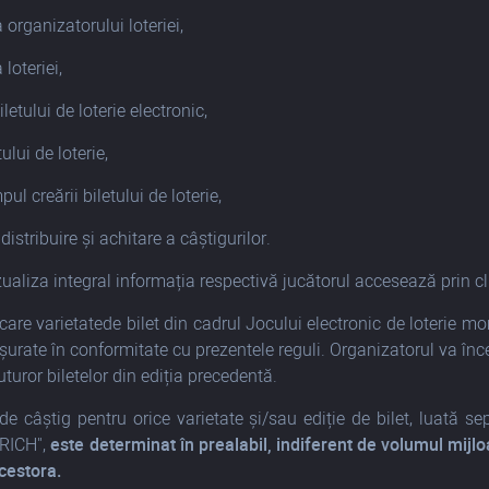
organizatorului loteriei,
loteriei,
letului de loterie electronic,
tului de loterie,
pul creării biletului de loterie,
 distribuire și achitare a câștigurilor.
zualiza integral informația respectivă jucătorul accesează prin cl
ecare varietatede bilet din cadrul Jocului electronic de loter
ășurate în conformitate cu prezentele reguli. Organizatorul va înc
turor biletelor din ediția precedentă.
de câștig pentru orice varietate și/sau ediție de bilet, luată s
RICH",
este determinat în prealabil, indiferent de volumul mijlo
cestora.