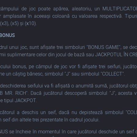
âmpului de joc poate apărea, aleatoriu, un MULTIPLICATOR
r amplasate în aceeași coloană cu valoarea respectivă. Tipurile
(x3), (x5) și (х10).
 BONUS
drul unui joc, sunt afișate trei simboluri "BONUS GAME", se d
emii suplimentare celor din jocul de bază sau JACKPOTUL ÎN C
ocului bonus, pe câmpul de joc vor fi afișate trei seifuri, jucă
ne un câștig bănesc, simbolul "J" sau simbolul "COLLECT".
eschiderea seifului va fi afișată o anumită sumă, jucătorul obți
B MR. RICH". Dacă jucătorul descoperă simbolul "J", acesta va
de tipul JACKPOT.
cătorul a deschis un seif, dacă nu depistează simbolul "COLL
seif din altele trei prezentate în cadrul jocului.
S se încheie în momentul în care jucătorul deschide un seif