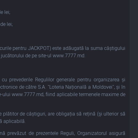
 lei;
de lei;
Jocurile pentru JACKPOT) este adăugată la suma câștigului
 al jucătorului de pe site-ul www.7777.md.
 cu prevederile Regulilor generale pentru organizarea și
ctronice de către S.A. "Loteria Națională a Moldovei", și în
site-ului www.7777.md, fiind aplicabile termenele maxime de
plătitor de câștiguri, are obligația să rețină (şi ulterior să
ă aplicabilă.
ană prevăzut de prezentele Reguli, Organizatorul asigură