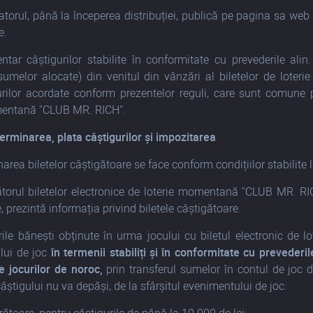
atorul, până la începerea distribuției, publică pe pagina sa web s
e.
ntar câștigurilor stabilite în conformitate cu prevederile ali
(sumelor alocate) din venitul din vânzări al biletelor de lot
lor acordate conform prezentelor reguli, care sunt comune pent
mentană "CLUB MR. RICH".
erminarea, plata câștigurilor și impozitarea
area biletelor câștigătoare se face conform condițiilor stabilite l
torul biletelor electronice de loterie momentană "CLUB MR. RICH"
 prezintă informația privind biletele câștigătoare.
rile bănești obținute în urma jocului cu biletul electronic de
lui de joc
în termenii stabiliți și
în conformitate cu prevederil
 jocurilor de noroc,
prin transferul sumelor în contul de joc d
âștigului nu va depăși, de la sfârșitul evenimentului de joc: