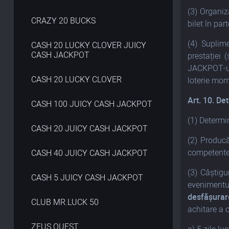
(3) Organiz
CRAZY 20 BUCKS
bilet în part
(4) Suplime
CASH 20 LUCKY CLOVER JUICY
CASH JACKPOT
prestației 
JACKPOT-uri
CASH 20 LUCKY CLOVER
loterie mo
Art. 10.
Det
CASH 100 JUICY CASH JACKPOT
(1) Determin
CASH 20 JUICY CASH JACKPOT
(2) Producă
competente,
CASH 40 JUICY CASH JACKPOT
(3) Câștigu
CASH 5 JUICY CASH JACKPOT
evenimentu
desfășurare
CLUB MR.LUCK 50
achitare a c
ZEUS QUEST