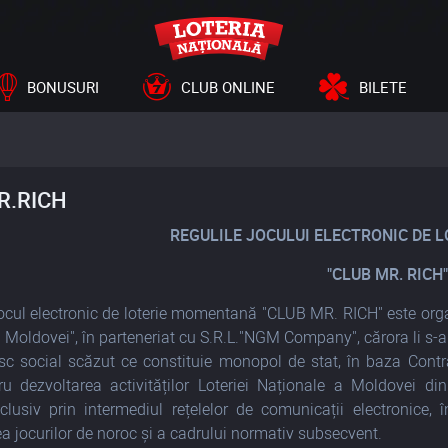
BONUSURI
CLUB ONLINE
BILETE
R.RICH
REGULILE JOCULUI ELECTRONIC DE
"CLUB MR. RICH"
ocul electronic de loterie momentană "CLUB MR. RICH" este organ
 Moldovei", în parteneriat cu S.R.L."NGM Company", cărora li s-a 
sc social scăzut ce constituie monopol de stat, în baza Contrac
u dezvoltarea activităților Loteriei Naționale a Moldovei din s
nclusiv prin intermediul rețelelor de comunicații electronice, 
a jocurilor de noroc
și a cadrului normativ subsecvent.