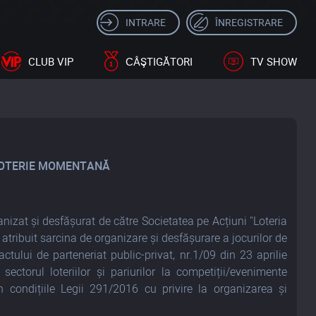
INTRARE
ÎNREGISTRARE
CLUB VIP
СÂŞTIGĂTORI
TV SHOW
 LOTERIE MOMENTANĂ
izat și desfășurat de către Societatea pe Acțiuni "Loteria
atribuit sarcina de organizare și desfășurare a jocurilor de
tului de parteneriat public-privat, nr.1/09 din 23 aprilie
ectorul loteriilor și pariurilor la competiții/evenimente
în condițiile
Legii 291/2016 cu privire la organizarea și