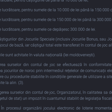
crătoare, pentru câștigurile de până la 10.000 de lei;
le lucrătoare, pentru sumele de la 10.000 de lei până la 150.000 de
le lucrătoare, pentru sumele de la 150.000 de lei până la 300.000 
le lucrătoare, pentru sumele ce depășesc 300.000 de lei.
știgurilor din Jocurile Speciale (inclusiv Jocurile Bonus, sau 
jocul de bază, iar câștigul total este transferat în contul de joc
ile sunt achitate în valuta națională (lei moldovenești).
erea surselor din contul de joc se efectuează în conformitate
a jocurilor de noroc prin intermediul rețelelor de comunicații ele
e cu procedurile stabilite în condițiile generale de utilizare a 
ite la alin. (3).
gerea surselor din contul de joc, Organizatorul, în calitatea sa de 
etul de stat) un impozit în cuantumul stabilit de legislația fiscal
 În procesul organizării jocului electronic de loterie moment