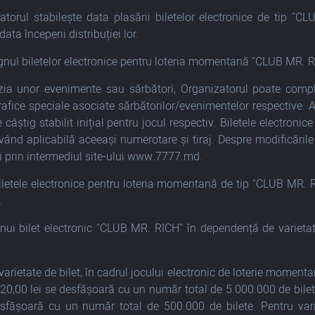
atorul stabilește data plasării biletelor electronice de tip "C
data începerii distribuției lor.
nul biletelor electronice pentru loteria momentană "CLUB MR. RI
zia unor evenimente sau sărbători, Organizatorul poate comp
afice speciale asociate sărbătorilor/evenimentelor respective. Ac
 câștig stabilit inițial pentru jocul respectiv. Biletele electron
vând aplicabilă aceeași numerotare și tiraj. Despre modificăril
ii prin intermediul site-ului www.7777.md.
iletele electronice pentru loteria momentană de tip "CLUB MR. R
.
unui bilet electronic "CLUB MR. RICH" în dependență de varietate e
varietate de bilet, în cadrul jocului electronic de loterie moment
i 20,00 lei se desfășoară cu un număr total de 5.000.000 de bilet
esfășoară cu un număr total de 500.000 de bilete. Pentru vari