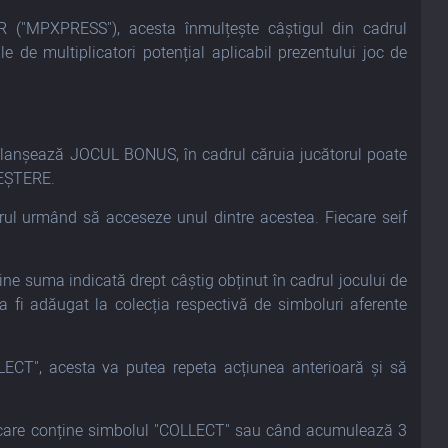
 ("MPXPRESS"), acesta înmulțește câștigul din cadrul
 de multiplicatori potențial aplicabil prezentului joc de
eclanșează JOCUL BONUS, în cadrul căruia jucătorul poate
REȘTERE.
torul urmând să acceseze unul dintre acestea. Fiecare seif
ne suma indicată drept câștig obținut în cadrul jocului de
 fi adăugat la colecția respectivă de simboluri aferente
ECT", acesta va putea repeta acțiunea anterioară și să
 care conține simbolul "COLLECT" sau când acumulează 3