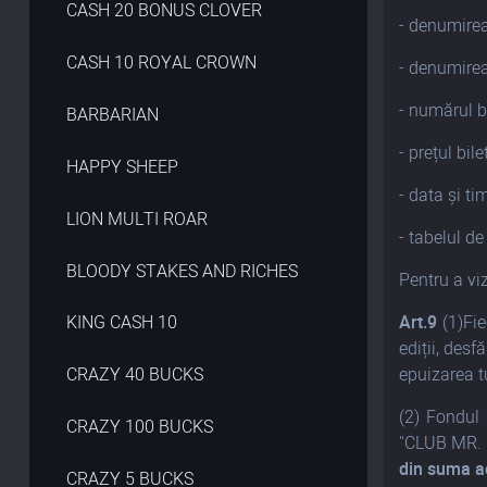
CASH 20 BONUS CLOVER
- denumirea 
CASH 10 ROYAL CROWN
- denumirea 
- numărul bi
BARBARIAN
- prețul bile
HAPPY SHEEP
- data și tim
LION MULTI ROAR
- tabelul de
BLOODY STAKES AND RICHES
Pentru a vi
Art.9
(1)Fi
KING CASH 10
ediții, desf
epuizarea tu
CRAZY 40 BUCKS
(2) Fondul 
CRAZY 100 BUCKS
"CLUB MR. 
din suma a
CRAZY 5 BUCKS