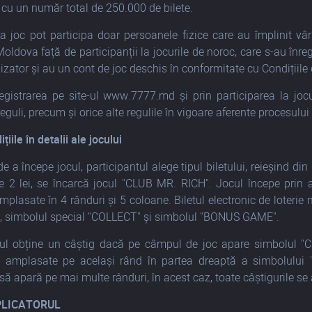
cu un număr total de 250.000 de bilete.
a joc pot participa doar persoanele fizice care au împlinit vârs
Moldova față de participanții la jocurile de noroc, care s-au înre
izator și au un cont de joc deschis în conformitate cu Condițiile
registrarea pe site-ul www.7777.md și prin participarea la jo
eguli, precum și orice alte regulile în vigoare aferente procesului 
ițiile în detalii ale jocului
de a începe jocul, participantul alege tipul biletului, reieșind din
de 2 lei, se încarcă jocul "CLUB MR. RICH". Jocul începe prin
mplasate în 4 rânduri și 5 coloane. Biletul electronic de loter
ă, simbolul special "COLLECT" și simbolul "BONUS GAME".
rul obține un câștig dacă pe câmpul de joc apare simbolul "C
e, amplasate pe același rând în partea dreaptă a simbolului "
ă apară pe mai multe rânduri, în acest caz, toate câștigurile se a
PLICATORUL