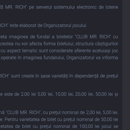
LUB MR. RICH" pe serverul sistemului electronic de loterie
CH" este elaborat de Organizatorul jocului.
leta imaginea de fundal a biletelor "CLUB MR. RICH" cu
estea nu vor afecta forma biletului, structura câștigurilor
ice cu aspect tematic sunt considerate aferente aceluiași joc
e operate în imaginea fundalului, Organizatorul va informa
ICH" sunt create în șase varietăți în dependență de prețul
ste de 2,00 lei 5,00 lei, 10,00 lei, 20,00 lei, 50,00 lei și
ană "CLUB MR. RICH", cu prețul nominal de 2,00 lei, 5,00 lei,
e. Pentru varietatea de bilet cu prețul nominal de 50,00 lei
etatea de bilet cu prețul nominal de 100,00 lei jocul se