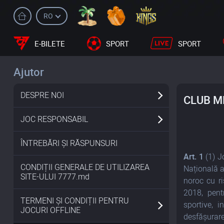
RO
E-BILETE
SPORT
SPORT
Ajutor
DESPRE NOI
CLUB M
JOC RESPONSABIL
ÎNTREBĂRI ȘI RĂSPUNSURI
Art
. 1
(1) J
CONDIȚII GENERALE DE UTILIZAREA
Națională a
SITE-ULUI 7777.md
noroc cu ri
2018, pentr
TERMENI ȘI CONDIȚII PENTRU
sportive, i
JOCURI OFFLINE
desfășurare