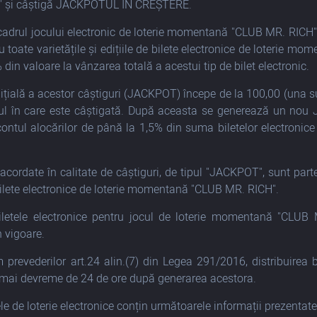
J" și câștigă JACKPOTUL ÎN CREȘTERE.
 cadrul jocului electronic de loterie momentană "CLUB MR. RICH" 
u toate varietățile și edițiile de bilete electronice de loterie 
din valoare la vânzarea totală a acestui tip de bilet electronic.
ițială a acestor câștiguri (JACKPOT) începe de la 100,00 (una sut
l în care este câștigată. După aceasta se generează un no
contul alocărilor de până la 1,5% din suma biletelor electronice
acordate în calitate de câștiguri, de tipul "JACKPOT", sunt parte
 bilete electronice de loterie momentană "CLUB MR. RICH".
letele electronice pentru jocul de loterie momentană "CLUB 
în vigoare.
 prevederilor art.24 alin.(7) din Legea 291/2016, distribuirea b
 mai devreme de 24 de ore după generarea acestora.
le de loterie electronice conțin următoarele informații prezentate