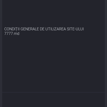
CONDIȚII GENERALE DE UTILIZAREA SITE-ULUI
7777.md