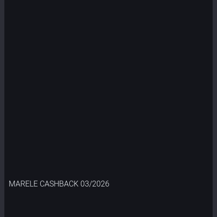
MARELE CASHBACK 03/2026