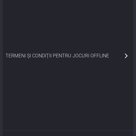
TERMENI ȘI CONDIȚII PENTRU JOCURI OFFLINE