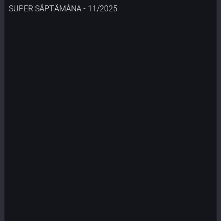
SUPER SĂPTĂMÂNA - 11/2025