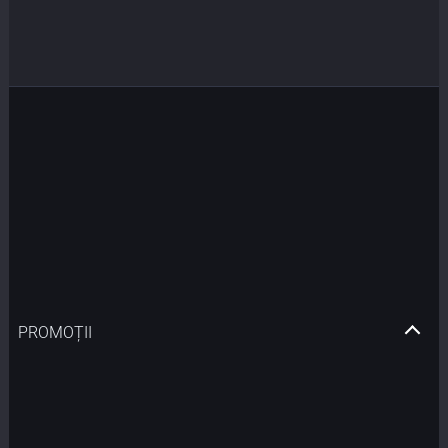
PROMOȚII