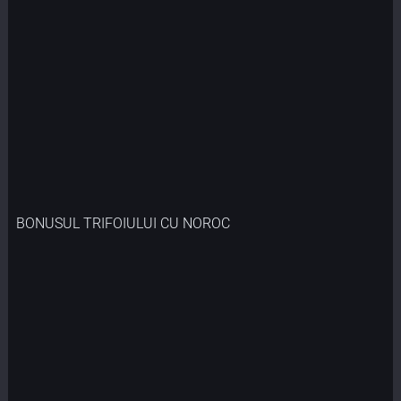
BONUSUL TRIFOIULUI CU NOROC