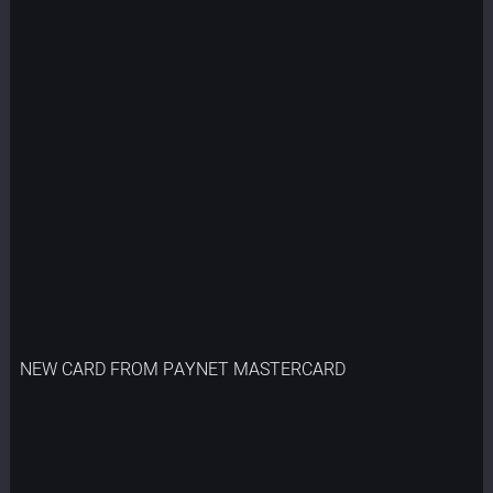
NEW CARD FROM PAYNET MASTERCARD