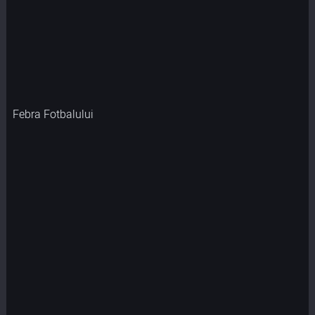
Febra Fotbalului