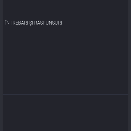
ÎNTREBĂRI ȘI RĂSPUNSURI