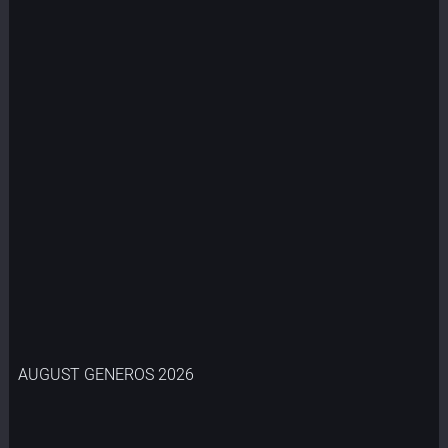
AUGUST GENEROS 2026