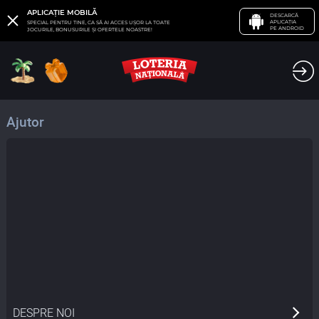
APLICAȚIE MOBILĂ
DESCARCĂ
APLICAȚIA
SPECIAL PENTRU TINE, CA SĂ AI ACCES UȘOR LA TOATE
PE ANDROID
JOCURILE, BONUSURILE ȘI OFERTELE NOASTRE!
Ajutor
DESPRE NOI