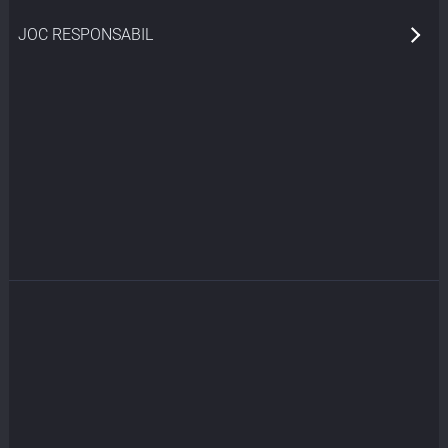
JOC RESPONSABIL