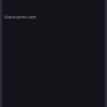
Goana pentru cash