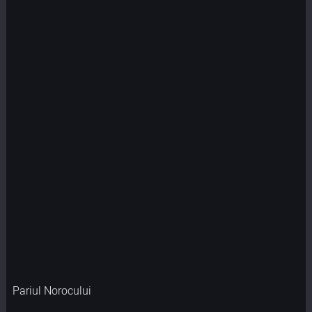
Pariul Norocului