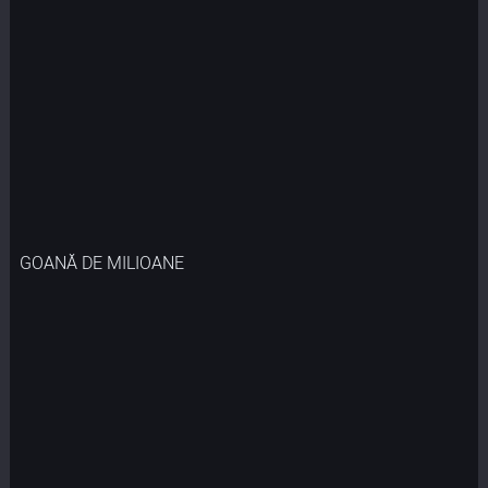
GOANĂ DE MILIOANE