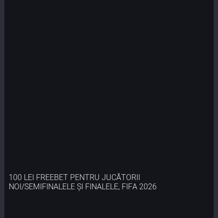
100 LEI FREEBET PENTRU JUCĂTORII
NOI/SEMIFINALELE ȘI FINALELE, FIFA 2026