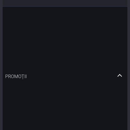
PROMOȚII