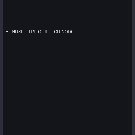
BONUSUL TRIFOIULUI CU NOROC