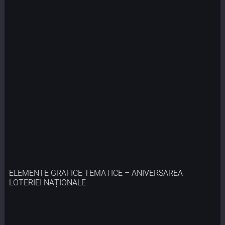
ELEMENTE GRAFICE TEMATICE – ANIVERSAREA
LOTERIEI NAȚIONALE