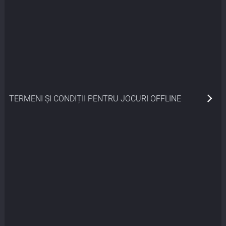
TERMENI ȘI CONDIȚII PENTRU JOCURI OFFLINE