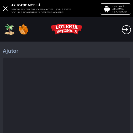
APLICAȚIE MOBILĂ
DESCARCĂ
APLICAȚIA
SPECIAL PENTRU TINE, CA SĂ AI ACCES UȘOR LA TOATE
PE ANDROID
JOCURILE, BONUSURILE ȘI OFERTELE NOASTRE!
Ajutor