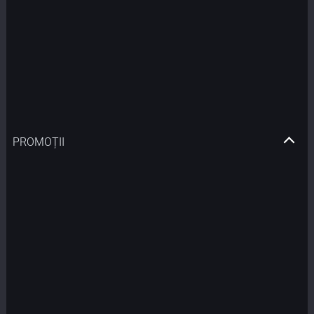
PROMOȚII