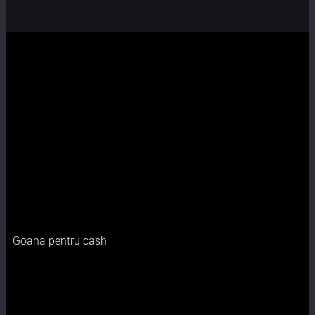
Goana pentru cash