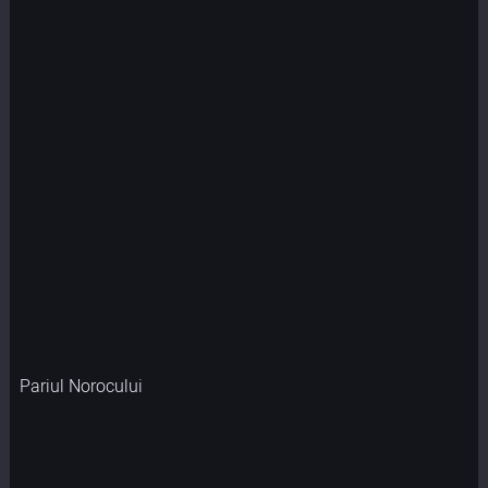
Pariul Norocului