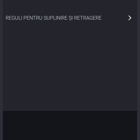
REGULI PENTRU SUPLINIRE ȘI RETRAGERE