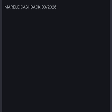
MARELE CASHBACK 03/2026