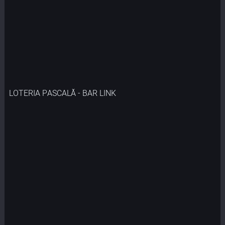
LOTERIA PASCALĂ - BAR LINK