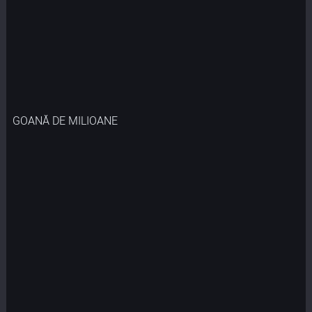
GOANĂ DE MILIOANE