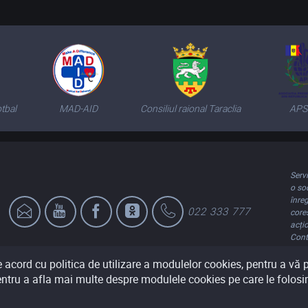
tbal
MAD-AID
Consiliul raional Taraclia
AP
Serv
o so
înre
022 333 777
core
acți
Cont
2018
e acord cu politica de utilizare a modulelor cookies, pentru a vă pu
ntru a afla mai multe despre modulele cookies pe care le folosim
Descărcați de pe
Descărcați pentru