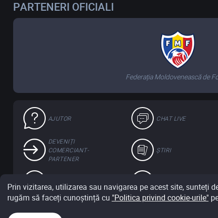
PARTENERI OFICIALI
Federația Moldovenească de Fo
AJUTOR
CHAT LIVE
DEVENIȚI
COMERCIANT-
ȘTIRI
PARTENER
UNDE SE
PROIECTE
Prin vizitarea, utilizarea sau navigarea pe acest site, sunteți d
VÂND?
SOCIALE
rugăm să faceți cunoștință cu
"Politica privind cookie-urile"
pe