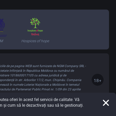
SM
Hospices of hope
iciile de pe pagina WEB sunt furnizate de NGM Company SRL -
cietate înființată în Republica Moldova cu numărul de
gistrare 1018600017105 cu adresa juridică și de
18+
spondență în str. Arborilor 17/2, mun. Chișinău. Compania
onează în numele Loteriei Naționale a Moldovei în temeiul
ractului de Parteneriat Public Privat nr. 1/09 din 23 aprilie
.
tea oferi în acest fel servicii de calitate. Vă
 și cum să le dezactivați sau să le gestionați.