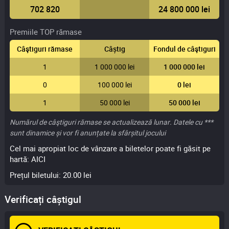
702 820
24 800 000 lei
Premiile TOP rămase
Câştiguri rămase
Câștig
Fondul de câştiguri
1
1 000 000 lei
1 000 000 lei
0
100 000 lei
0 lei
1
50 000 lei
50 000 lei
Numărul de câştiguri rămase se actualizează lunar. Datele cu ***
sunt dinamice și vor fi anunțate la sfârșitul jocului
Cel mai apropiat loc de vânzare a biletelor poate fi găsit pe
hartă:
AICI
Prețul biletului: 20.00 lei
Verificați câștigul