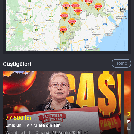
Сâştigători
Toate
21
77 500 lei
Emi
Emisiuni TV / Miere din aur
Mih
Valentina Lifter,
Chişinău
10 Aprilie 2025
20