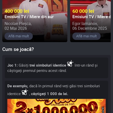
400 000 lei
60 000 lei
Emisiuni TV / Miere din aur
Emisiuni TV / Miere di
Nicolae Pleșca,
Egor Iamanov,
02 Mai 2026
06 Decembrie 2025
Află mai mult
Află mai mult
Cum se joacă?
Joc 1:
Găsiți
trei simboluri identice
într-un rând și
câștigați premiul pentru acest rând.
De exemplu,
dacă în primul rând veți găsi trei simboluri
identice
,
câștigați 1 000 de lei.