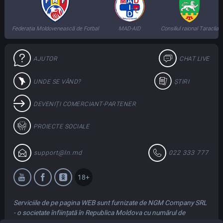
Federația Moldovenească de Fotbal
MAD-AID
Consiliul raional Taraclia
AJUTOR
CHAT LIVE
UNDE SE VÂND?
ȘTIRI
DEVENIȚI COMERCIANT-PARTENER
PROIECTE SOCIALE
support@ln.md
022 333 777
18+
Serviciile de pe pagina WEB sunt furnizate de NGM Company SRL
- o societate înființată în Republica Moldova cu numărul de
înregistrare 1018600017105 cu adresa juridică și de