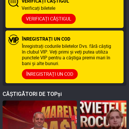
VERIFICAȚI CÂȘTIGUL
Verificați biletele
VERIFICAȚI CÂȘTIGUL
ÎNREGISTRAȚI UN COD
Înregistrați codurile biletelor Dvs. fără câștig
în clubul VIP. Veți primi și veți putea utiliza
punctele VIP pentru a câștiga premii mari în
bani și alte bunuri.
ÎNREGISTRAȚI UN COD
CÂȘTIGĂTORI DE TOPși