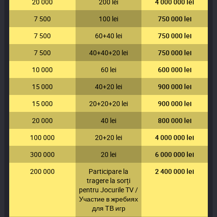
20 000
200 lei
4 000 000 lei
7 500
100 lei
750 000 lei
7 500
60+40 lei
750 000 lei
7 500
40+40+20 lei
750 000 lei
10 000
60 lei
600 000 lei
15 000
40+20 lei
900 000 lei
15 000
20+20+20 lei
900 000 lei
20 000
40 lei
800 000 lei
100 000
20+20 lei
4 000 000 lei
300 000
20 lei
6 000 000 lei
200 000
Participare la
2 400 000 lei
tragere la sorți
pentru Jocurile TV /
Участие в жребиях
для ТВ игр