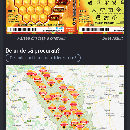
Partea din față a biletului
Bilet răzuit
De unde să procurați?
De unde pot fi procurate biletele loto?