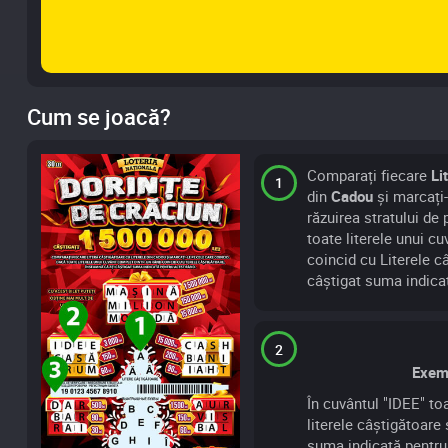
Cum se joacă?
Comparați fiecare
Li
1
din
Cadou
și marcați-
răzuirea stratului de 
toate literele unui c
coincid cu Literele c
câștigat suma indica
2
Exemp
În cuvântul "IDEE" toa
literele câștigătoare
suma indicată pentru