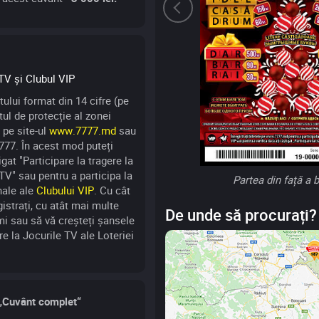
TV și Clubul VIP
etului format din 14 cifre (pe
atul de protecție al zonei
 pe site-ul
www.7777.md
sau
-777. În acest mod puteți
igat "Participare la tragere la
TV" sau pentru a participa la
Partea din față a b
nale ale
Clubului VIP
. Cu cât
istrați, cu atât mai multe
De unde să procurați?
mi sau să vă creșteți șansele
re la Jocurile TV ale Loteriei
 „Cuvânt complet“