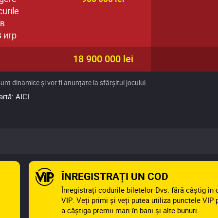
curile
 в
 игр
18 900 000 lei
t dinamice și vor fi anunțate la sfârșitul jocului
artă:
AICI
ÎNREGISTRAȚI UN COD
Înregistrați codurile biletelor Dvs. fără câștig în 
VIP. Veți primi și veți putea utiliza punctele VIP 
a câștiga premii mari în bani și alte bunuri.