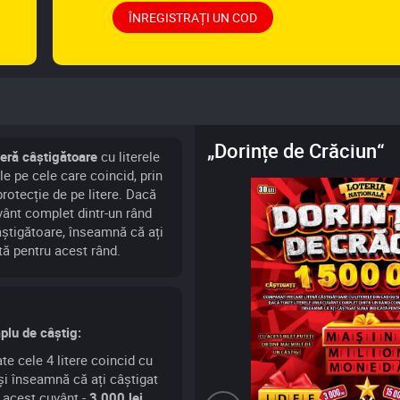
ÎNREGISTRAȚI UN COD
„Dorințe de Crăciun“
teră câștigătoare
cu literele
le pe cele care coincid, prin
protecție de pe litere. Dacă
uvânt complet dintr-un rând
âștigătoare, înseamnă că ați
tă pentru acest rând.
lu de câștig:
te cele 4 litere coincid cu
 și înseamnă că ați câștigat
 acest cuvânt -
3 000 lei.