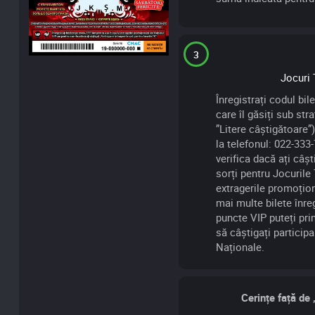
3
Jocuri 
Înregistrați codul bil
care îl găsiți sub str
”Litere câștigătoare”)
la telefonul: 022-333
verifica dacă ați câșt
sorți pentru Jocurile 
extragerile promoțio
mai multe bilete înreg
puncte VIP puteți pri
să câștigați participa
Naționale.
Cerințe față de