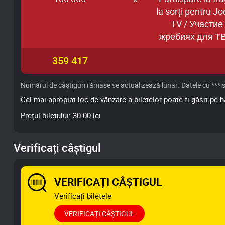
la sorți pentru Jo
TV / Участие
жребиях для ТВ
359 417
Numărul de câştiguri rămase se actualizează lunar. Datele cu *** sun
Cel mai apropiat loc de vânzare a biletelor poate fi găsit pe h
Prețul biletului: 30.00 lei
Verificați câștigul
VERIFICAȚI CÂȘTIGUL
Verificați biletele
VERIFICAȚI CÂȘTIGUL