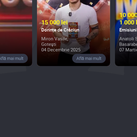
10 000
15 000 lei
1 000 
online
Dorințe de Crăciun
Miron Vasile,
Anatoli 
Goteşti
Basarab
04 Decembrie 2025
07 Marti
Află mai mult
Află mai mult